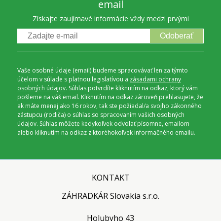
email
Získajte zaujímavé informácie vždy medzi prvými
Odoberať
Vaše osobné údaje (email) budeme spracovávať len za týmto
účelom v súlade s platnou legislatívou a
zásadami ochrany
osobných údajov
. Súhlas potvrdíte kliknutím na odkaz, ktorý vám
pošleme na váš email. Kliknutím na odkaz zároveň prehlasujete, že
ak máte menej ako 16 rokov, tak ste požiadal/a svojho zákonného
zástupcu (rodiča) o súhlas so spracovaním vašich osobných
údajov. Súhlas môžete kedykoľvek odvolať písomne, emailom
alebo kliknutím na odkaz z ktoréhokoľvek informačného emailu.
KONTAKT
ZÁHRADKÁR Slovakia s.r.o.
Holubyho 43