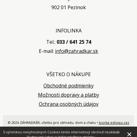
902 01 Pezinok
INFOLINKA
Tel.:
033 / 641 25 74
E-mail:
info@zahradkar.sk
VŠETKO O NÁKUPE
Obchodné podmienky
Možnosti dopravy a platby
Ochrana osobných údajov
© 2026 ZÁHRADKÁR, všetko pre záhradu, dom a chatu •
tvorba eshopu cez
UNIobchod
,
webhosting
spoločnosti
WEBYGROUP
×
S výnimkou nevyhnutných Cookies tento internetový obchod neukladá
žiadne iné údaje o Vašej návšteve stránky.