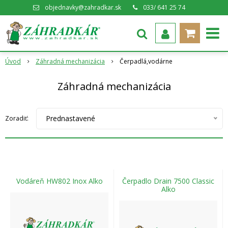
objednavky@zahradkar.sk
033/ 641 25 74
Úvod
Záhradná mechanizácia
Čerpadlá,vodárne
Záhradná mechanizácia
Prednastavené
Zoradiť:
Vodáreň HW802 Inox Alko
Čerpadlo Drain 7500 Classic
Alko