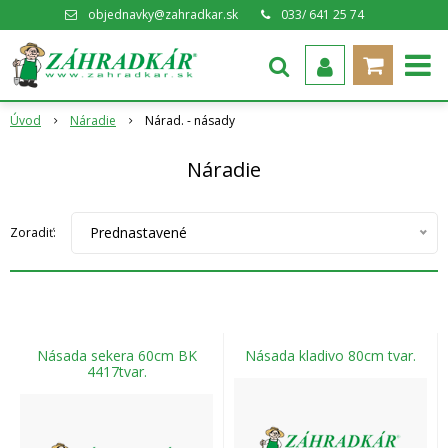
objednavky@zahradkar.sk
033/ 641 25 74
Úvod
Náradie
Nárad. - násady
Náradie
Prednastavené
Zoradiť:
Násada sekera 60cm BK
Násada kladivo 80cm tvar.
4417tvar.