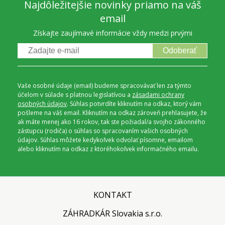
Najdôležitejšie novinky priamo na váš
email
Získajte zaujímavé informácie vždy medzi prvými
Odoberať
Vaše osobné údaje (email) budeme spracovávať len za týmto
účelom v súlade s platnou legislatívou a
zásadami ochrany
osobných údajov
. Súhlas potvrdíte kliknutím na odkaz, ktorý vám
pošleme na váš email. Kliknutím na odkaz zároveň prehlasujete, že
ak máte menej ako 16 rokov, tak ste požiadal/a svojho zákonného
zástupcu (rodiča) o súhlas so spracovaním vašich osobných
údajov. Súhlas môžete kedykoľvek odvolať písomne, emailom
alebo kliknutím na odkaz z ktoréhokoľvek informačného emailu.
KONTAKT
ZÁHRADKÁR Slovakia s.r.o.