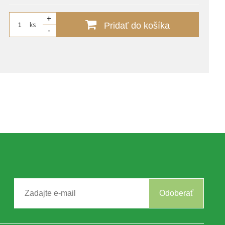
+
ks
Pridať do košíka
-
Odoberať