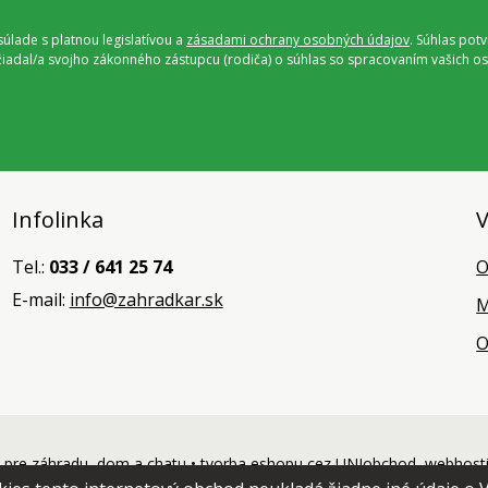
úlade s platnou legislatívou a
zásadami ochrany osobných údajov
. Súhlas pot
ožiadal/a svojho zákonného zástupcu (rodiča) o súhlas so spracovaním vašich
Infolinka
V
Tel.:
033 / 641 25 74
O
E-mail:
info@zahradkar.sk
M
O
pre záhradu, dom a chatu •
tvorba eshopu cez UNIobchod
,
webhost