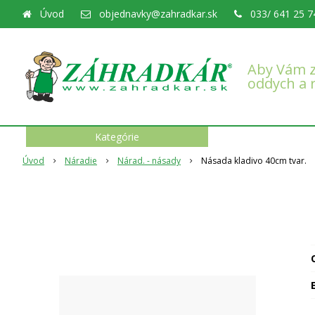
Úvod
objednavky@zahradkar.sk
033/ 641 25 7
Aby Vám z
oddych a 
Kategórie
Úvod
Náradie
Nárad. - násady
Násada kladivo 40cm tvar.
O