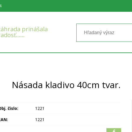
4
áhrada prinášala
radosť……
Násada kladivo 40cm tvar.
bj. čislo:
1221
EAN:
1221