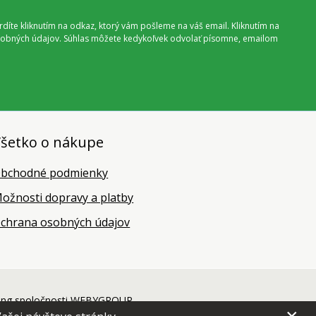
vrdíte kliknutím na odkaz, ktorý vám pošleme na váš email. Kliknutím na
 osobných údajov. Súhlas môžete kedykoľvek odvolať písomne, emailom
šetko o nákupe
bchodné podmienky
ožnosti dopravy a platby
chrana osobných údajov
ing
spoločnosti
WEBYGROUP