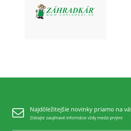
Najdôležitejšie novinky priamo na vá
Získajte zaujímavé informácie vždy medzi prvými