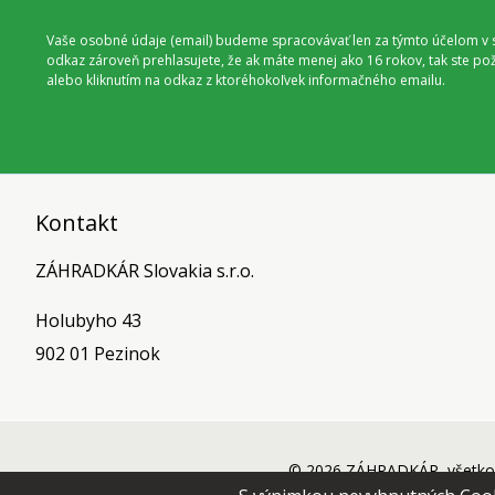
Vaše osobné údaje (email) budeme spracovávať len za týmto účelom v s
odkaz zároveň prehlasujete, že ak máte menej ako 16 rokov, tak ste p
alebo kliknutím na odkaz z ktoréhokoľvek informačného emailu.
Kontakt
ZÁHRADKÁR Slovakia s.r.o.
Holubyho 43
902 01 Pezinok
© 2026 ZÁHRADKÁR, všetko 