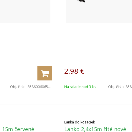
2,98
€
Obj. čislo:
8586006065059
Na sklade nad 3 ks
Obj. čislo:
8586
Lanká do kosačiek
 15m červené
Lanko 2,4x15m žlté nové