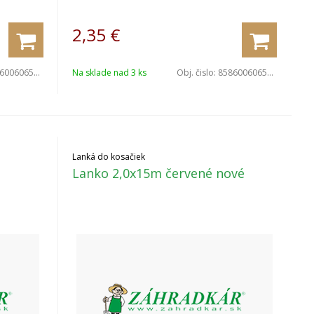
2,35
€
006065028
Na sklade nad 3 ks
Obj. čislo:
8586006065042
Lanká do kosačiek
Lanko 2,0x15m červené nové