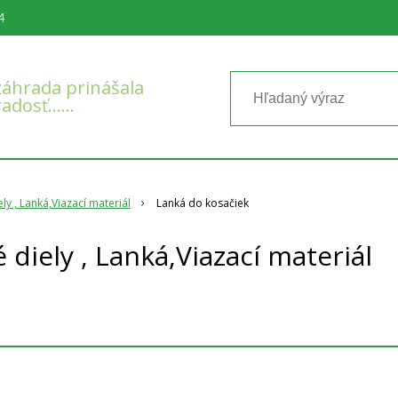
4
áhrada prinášala
radosť……
y , Lanká,Viazací materiál
Lanká do kosačiek
diely , Lanká,Viazací materiál