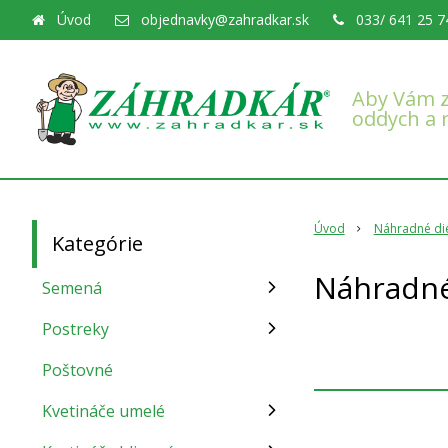
Úvod
objednavky@zahradkar.sk
033/ 641 25 7
Aby Vám z
oddych a 
Úvod
Náhradné diel
Kategórie
Náhradné 
Semená
Postreky
Poštovné
Kvetináče umelé