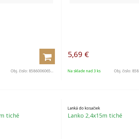
5,69
€
Obj. čislo:
8586006065226
Na sklade nad 3 ks
Obj. čislo:
8586
Lanká do kosačiek
m tiché
Lanko 2,4x15m tiché