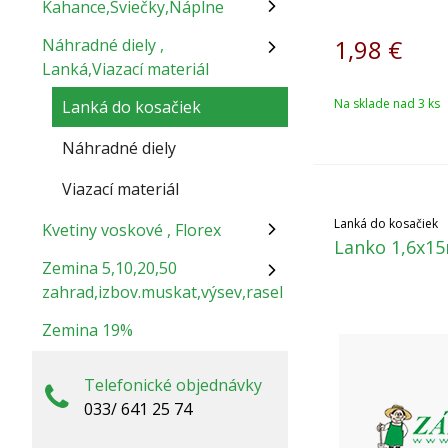
Kahance,Sviečky,Náplne
1,98
€
Náhradné diely ,
Lanká,Viazací materiál
Na sklade nad 3 ks
Lanká do kosačiek
Náhradné diely
Viazací materiál
Lanká do kosačiek
Kvetiny voskové , Florex
Lanko 1,6x15
Zemina 5,10,20,50
zahrad,izbov.muskat,výsev,rasel
Zemina 19%
Telefonické objednávky
033/ 641 25 74