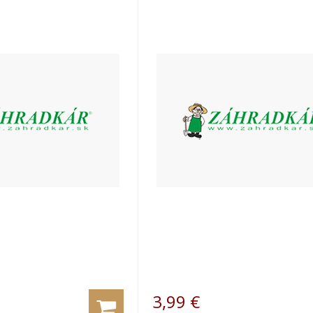
3,99
€