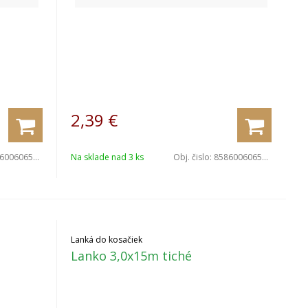
2,39
€
006065233
Na sklade nad 3 ks
Obj. čislo:
8586006065646
Lanká do kosačiek
Lanko 3,0x15m tiché