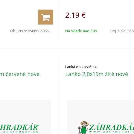
2,19
€
Obj. čislo:
8586006065011
Na sklade nad 3 ks
Obj. čislo:
8586
Lanká do kosačiek
m červené nové
Lanko 2,0x15m žlté nové