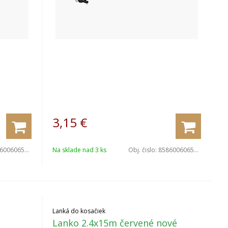
3,15
€
006065073
Na sklade nad 3 ks
Obj. čislo:
8586006065080
Lanká do kosačiek
Lanko 2.4x15m červené nové