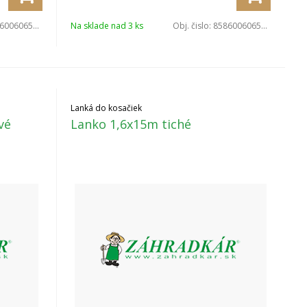
006065141
Na sklade nad 3 ks
Obj. čislo:
8586006065158
Lanká do kosačiek
vé
Lanko 1,6x15m tiché