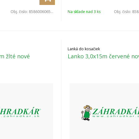
Obj. čislo:
8586006065082
Na sklade nad 3 ks
Obj. čislo:
8586
Lanká do kosačiek
m žlté nové
Lanko 3,0x15m červené no