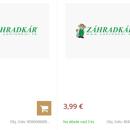
3,99
€
Obj. čislo:
8586006065653
Na sklade nad 3 ks
Obj. čislo:
8586