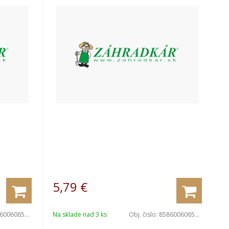
5,79
€
006065660
Na sklade nad 3 ks
Obj. čislo:
8586006065677