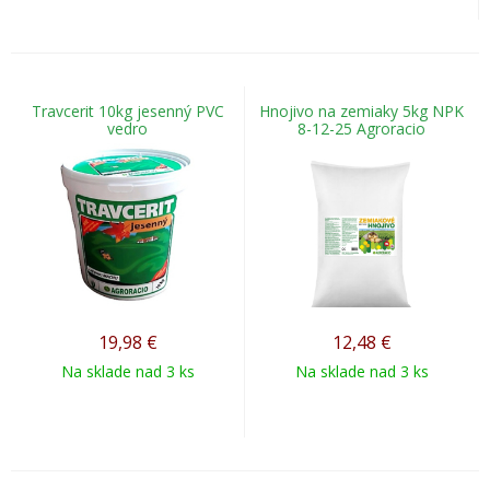
Travcerit 10kg jesenný PVC
Hnojivo na zemiaky 5kg NPK
vedro
8-12-25 Agroracio
19,98
€
12,48
€
Na sklade nad 3 ks
Na sklade nad 3 ks