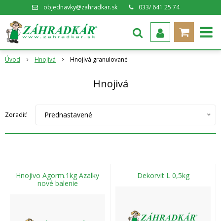
objednavky@zahradkar.sk
033/ 641 25 74
Úvod
Hnojivá
Hnojivá granulované
Hnojivá
Prednastavené
Zoradiť:
Hnojivo Agorm.1kg Azalky
Dekorvit L 0,5kg
nové balenie