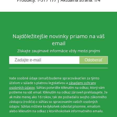
Produkty:
1
-
51
/
177
| Aktuálna strana:
1
/
4
Najdôležitejšie novinky priamo na váš
email
Získajte zaujímavé informácie vždy medzi prvými
Odoberať
Vaše osobné údaje (email) budeme spracovávať len za týmto
účelom v súlade s platnou legislatívou a
zásadami ochrany
osobných údajov
. Súhlas potvrdíte kliknutím na odkaz, ktorý vám
pošleme na váš email. Kliknutím na odkaz zároveň prehlasujete, že
ak máte menej ako 16 rokov, tak ste požiadal/a svojho zákonného
zástupcu (rodiča) o súhlas so spracovaním vašich osobných
údajov. Súhlas môžete kedykoľvek odvolať písomne, emailom
alebo kliknutím na odkaz z ktoréhokoľvek informačného emailu.