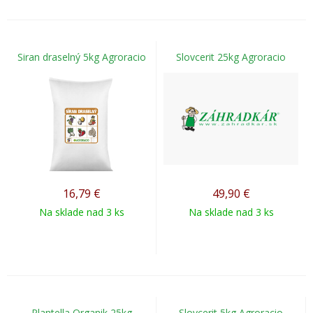
Siran draselný 5kg Agroracio
Slovcerit 25kg Agroracio
16,79
€
49,90
€
Na sklade nad 3 ks
Na sklade nad 3 ks
Plantella Organik 25kg
Slovcerit 5kg Agroracio