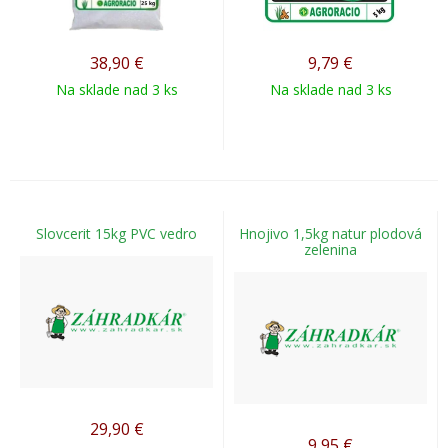
38,90
€
9,79
€
Na sklade nad 3 ks
Na sklade nad 3 ks
Slovcerit 15kg PVC vedro
Hnojivo 1,5kg natur plodová
zelenina
29,90
€
9,95
€