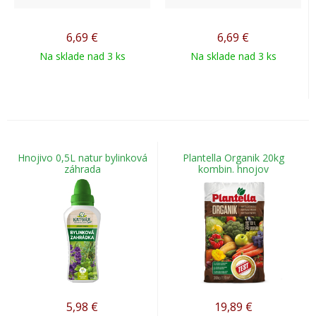
6,69
€
6,69
€
Na sklade nad 3 ks
Na sklade nad 3 ks
Hnojivo 0,5L natur bylinková
Plantella Organik 20kg
záhrada
kombin. hnojov
5,98
€
19,89
€