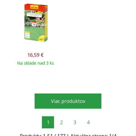
16,59
€
Na sklade nad 3 ks
Viac produktov
1
2
3
4