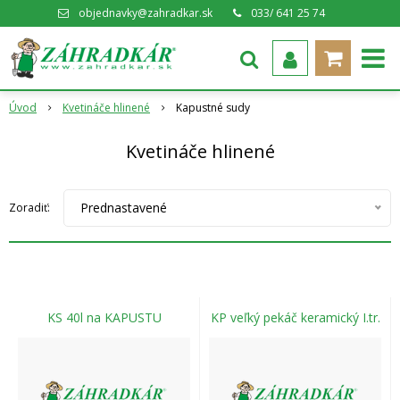
objednavky@zahradkar.sk
033/ 641 25 74
Úvod
Kvetináče hlinené
Kapustné sudy
Kvetináče hlinené
Prednastavené
Zoradiť:
KS 40l na KAPUSTU
KP veľký pekáč keramický I.tr.