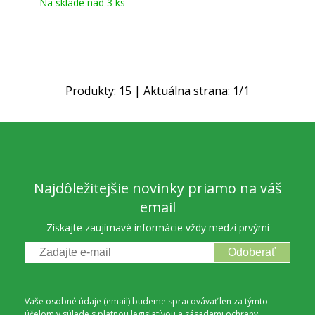
Na sklade nad 3 ks
Produkty:
15
| Aktuálna strana:
1
/
1
Najdôležitejšie novinky priamo na váš
email
Získajte zaujímavé informácie vždy medzi prvými
Odoberať
Vaše osobné údaje (email) budeme spracovávať len za týmto
účelom v súlade s platnou legislatívou a
zásadami ochrany