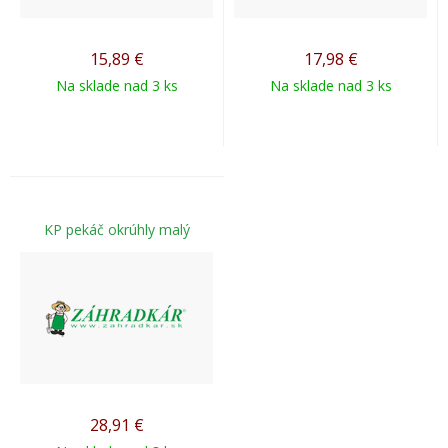
15,89
€
17,98
€
Na sklade nad 3 ks
Na sklade nad 3 ks
KP pekáč okrúhly malý
28,91
€