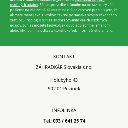
osobných údajov
. Súhlas potvrdíte kliknutím na odkaz, ktorý vám
pošleme na váš email. Kliknutím na odkaz zároveň prehlasujete, že
ak máte menej ako 16 rokov, tak ste požiadal/a svojho zákonného
zástupcu (rodiča) o súhlas so spracovaním vašich osobných
údajov. Súhlas môžete kedykoľvek odvolať písomne, emailom
alebo kliknutím na odkaz z ktoréhokoľvek informačného emailu.
KONTAKT
ZÁHRADKÁR Slovakia s.r.o.
Holubyho 43
902 01 Pezinok
INFOLINKA
Tel.:
033 / 641 25 74