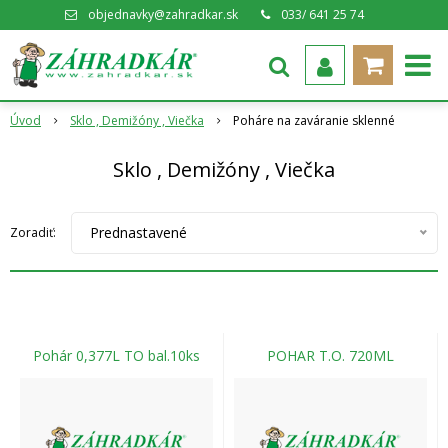
objednavky@zahradkar.sk
033/ 641 25 74
Úvod
Sklo , Demižóny , Viečka
Poháre na zaváranie sklenné
Sklo , Demižóny , Viečka
Prednastavené
Zoradiť:
Pohár 0,377L TO bal.10ks
POHAR T.O. 720ML