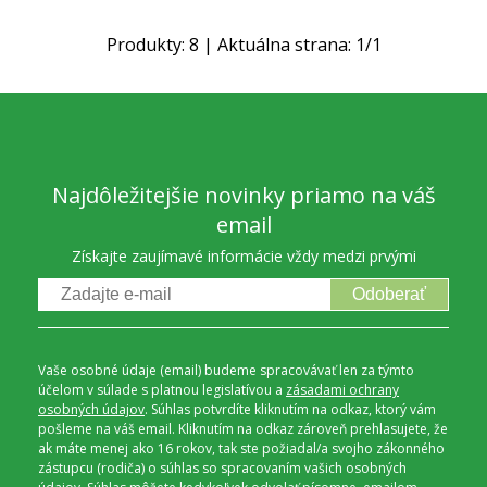
Produkty:
8
| Aktuálna strana:
1
/
1
Najdôležitejšie novinky priamo na váš
email
Získajte zaujímavé informácie vždy medzi prvými
Odoberať
Vaše osobné údaje (email) budeme spracovávať len za týmto
účelom v súlade s platnou legislatívou a
zásadami ochrany
osobných údajov
. Súhlas potvrdíte kliknutím na odkaz, ktorý vám
pošleme na váš email. Kliknutím na odkaz zároveň prehlasujete, že
ak máte menej ako 16 rokov, tak ste požiadal/a svojho zákonného
zástupcu (rodiča) o súhlas so spracovaním vašich osobných