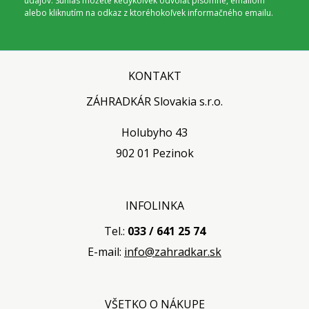
údajov. Súhlas môžete kedykoľvek odvolať písomne, emailom
alebo kliknutím na odkaz z ktoréhokoľvek informačného emailu.
KONTAKT
ZÁHRADKÁR Slovakia s.r.o.
Holubyho 43
902 01 Pezinok
INFOLINKA
Tel.:
033 / 641 25 74
E-mail:
info@zahradkar.sk
VŠETKO O NÁKUPE