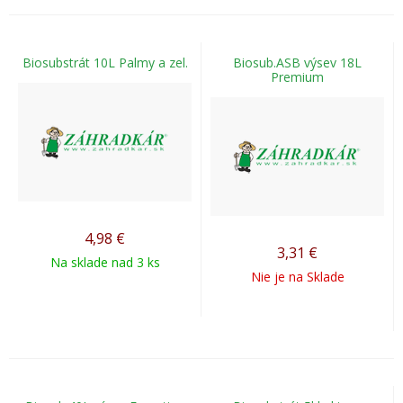
Biosubstrát 10L Palmy a zel.
Biosub.ASB výsev 18L
Premium
4,98
€
3,31
€
Na sklade nad 3 ks
Nie je na Sklade