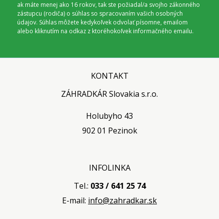
ak máte menej ako 16 rokov, tak ste požiadal/a svojho zákonného
zástupcu (rodiča) o súhlas so spracovaním vašich osobných
údajov. Súhlas môžete kedykoľvek odvolať písomne, emailom
alebo kliknutím na odkaz z ktoréhokoľvek informačného emailu.
KONTAKT
ZÁHRADKÁR Slovakia s.r.o.
Holubyho 43
902 01 Pezinok
INFOLINKA
Tel.:
033 / 641 25 74
E-mail:
info@zahradkar.sk