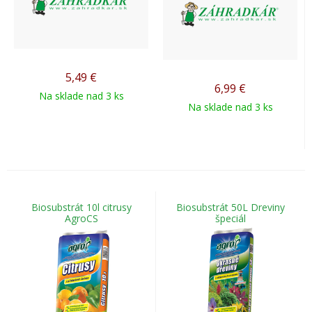
5,49
€
6,99
€
Na sklade nad 3 ks
Na sklade nad 3 ks
Biosubstrát 10l citrusy
Biosubstrát 50L Dreviny
AgroCS
špeciál