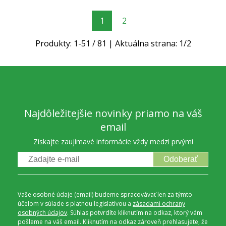
1
2
Produkty:
1
-
51
/
81
| Aktuálna strana:
1
/
2
Najdôležitejšie novinky priamo na váš
email
Získajte zaujímavé informácie vždy medzi prvými
Odoberať
Vaše osobné údaje (email) budeme spracovávať len za týmto
účelom v súlade s platnou legislatívou a
zásadami ochrany
osobných údajov
. Súhlas potvrdíte kliknutím na odkaz, ktorý vám
pošleme na váš email. Kliknutím na odkaz zároveň prehlasujete, že