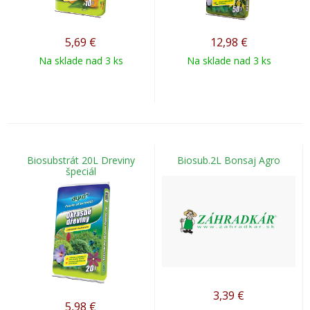
5,69
€
12,98
€
Na sklade nad 3 ks
Na sklade nad 3 ks
Biosubstrát 20L Dreviny
Biosub.2L Bonsaj Agro
špeciál
3,39
€
5,98
€