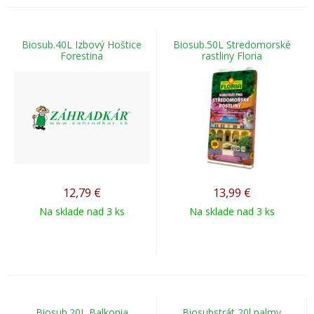
Biosub.40L Izbový Hoštice
Biosub.50L Stredomorské
Forestina
rastliny Floria
12,79
€
13,99
€
Na sklade nad 3 ks
Na sklade nad 3 ks
Biosub.20L Balkonia
Biosubstrát 20l palmy