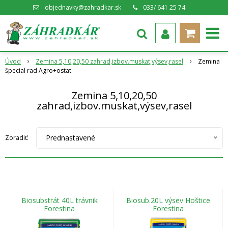
objednavky@zahradkar.sk
033/ 641 25 74
Úvod
Zemina 5,10,20,50 zahrad,izbov.muskat,výsev,rasel
Zemina
špecial rad Agro+ostat.
Zemina 5,10,20,50
zahrad,izbov.muskat,výsev,rasel
Prednastavené
Zoradiť:
Biosubstrát 40L trávnik
Biosub.20L výsev Hoštice
Forestina
Forestina