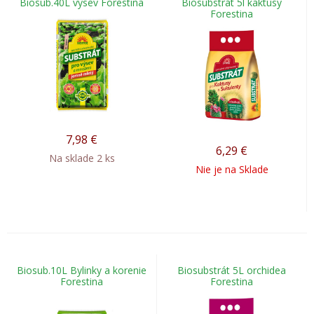
Biosub.40L výsev Forestina
Biosubstrát 5l kaktusy
Forestina
7,98
€
6,29
€
Na sklade 2 ks
Nie je na Sklade
Biosub.10L Bylinky a korenie
Biosubstrát 5L orchidea
Forestina
Forestina