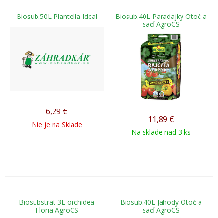
Biosub.50L Plantella Ideal
Biosub.40L Paradajky Otoč a
saď AgroCS
6,29
€
11,89
€
Nie je na Sklade
Na sklade nad 3 ks
Biosubstrát 3L orchidea
Biosub.40L Jahody Otoč a
Floria AgroCS
saď AgroCS