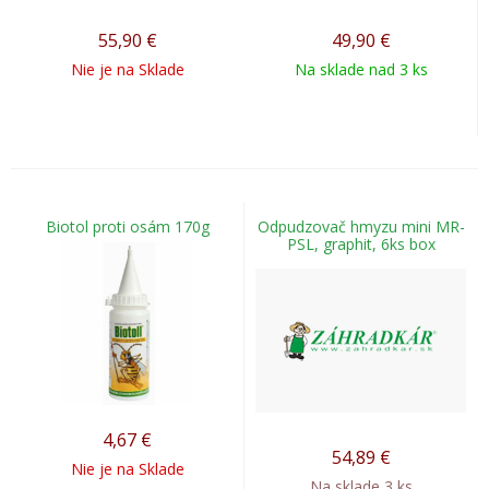
55,90
€
49,90
€
Nie je na Sklade
Na sklade nad 3 ks
Biotol proti osám 170g
Odpudzovač hmyzu mini MR-
PSL, graphit, 6ks box
4,67
€
54,89
€
Nie je na Sklade
Na sklade 3 ks