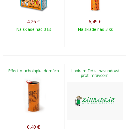
4,26
€
6,49
€
Na sklade nad 3 ks
Na sklade nad 3 ks
Effect mucholapka domáca
Loxiram Dóza navnadová
proti mravcom'
0,49
€