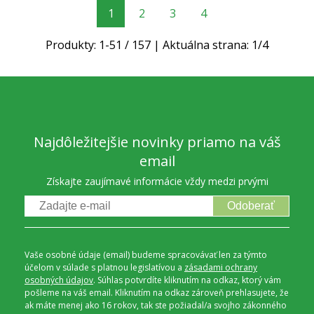
1
2
3
4
Produkty:
1
-
51
/
157
| Aktuálna strana:
1
/
4
Najdôležitejšie novinky priamo na váš
email
Získajte zaujímavé informácie vždy medzi prvými
Odoberať
Vaše osobné údaje (email) budeme spracovávať len za týmto
účelom v súlade s platnou legislatívou a
zásadami ochrany
osobných údajov
. Súhlas potvrdíte kliknutím na odkaz, ktorý vám
pošleme na váš email. Kliknutím na odkaz zároveň prehlasujete, že
ak máte menej ako 16 rokov, tak ste požiadal/a svojho zákonného