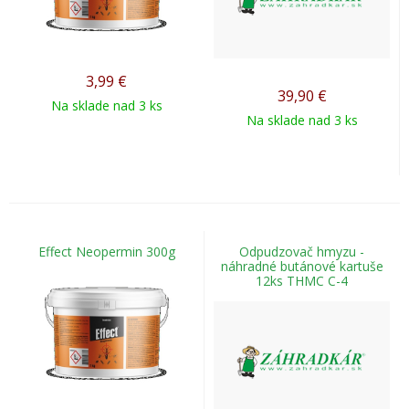
3,99
€
39,90
€
Na sklade nad 3 ks
Na sklade nad 3 ks
Effect Neopermin 300g
Odpudzovač hmyzu -
náhradné butánové kartuše
12ks THMC C-4