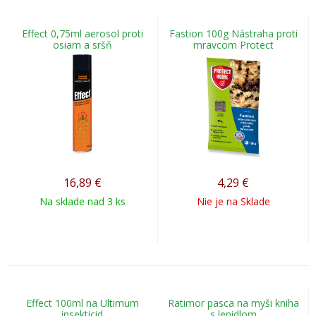
Effect 0,75ml aerosol proti
Fastion 100g Nástraha proti
osiam a sršň
mravcom Protect
16,89
€
4,29
€
Na sklade nad 3 ks
Nie je na Sklade
Effect 100ml na Ultimum
Ratimor pasca na myši kniha
insekticid
s lepidlom