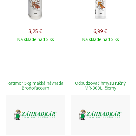
3,25
€
6,99
€
Na sklade nad 3 ks
Na sklade nad 3 ks
Ratimor 5kg mäkká návnada
Odpudzovač hmyzu ručný
Brodofacoum
MR-300L, čierny