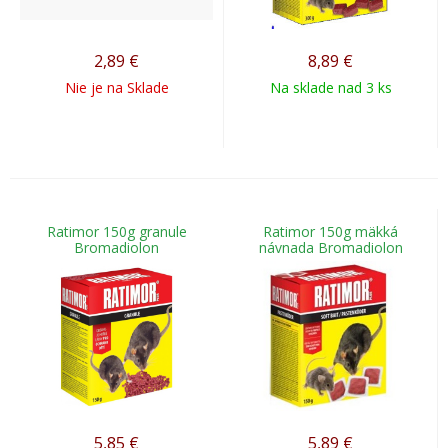
2,89
€
8,89
€
Nie je na Sklade
Na sklade nad 3 ks
Ratimor 150g granule
Ratimor 150g mäkká
Bromadiolon
návnada Bromadiolon
5,85
€
5,89
€