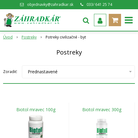
objednavky@zahradkar.sk
033/ 641 25 74
Úvod
Postreky
Potreky civilizačné - byt
Postreky
Prednastavené
Zoradiť:
Biotol mravec 100g
Biotol mravec 300g