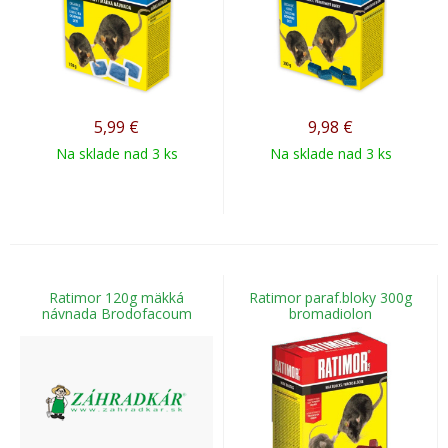
5,99
€
9,98
€
Na sklade nad 3 ks
Na sklade nad 3 ks
Ratimor 120g mäkká
Ratimor paraf.bloky 300g
návnada Brodofacoum
bromadiolon