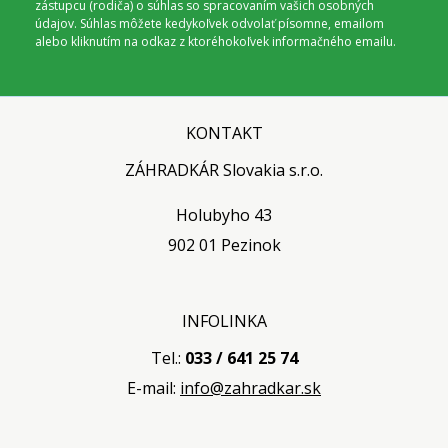
zástupcu (rodiča) o súhlas so spracovaním vašich osobných
údajov. Súhlas môžete kedykoľvek odvolať písomne, emailom
alebo kliknutím na odkaz z ktoréhokoľvek informačného emailu.
KONTAKT
ZÁHRADKÁR Slovakia s.r.o.
Holubyho 43
902 01 Pezinok
INFOLINKA
Tel.:
033 / 641 25 74
E-mail:
info@zahradkar.sk