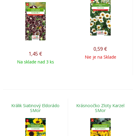
0,59
€
1,45
€
Nie je na Sklade
Na sklade nad 3 ks
Králik Siatinový Eldorádo
Krásnoočko Zloty Karzel
SMor
SMor