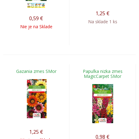
1,25
€
0,59
€
Na sklade 1 ks
Nie je na Sklade
Gazania zmes SMor
Papuľka nizka zmes
MagicCarpet SMor
1,25
€
0,98
€