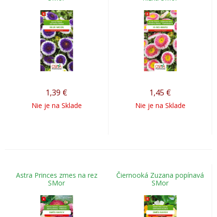
1,39
€
1,45
€
Nie je na Sklade
Nie je na Sklade
Astra Princes zmes na rez
Čiernooká Zuzana popínavá
SMor
SMor