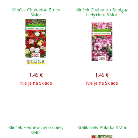
Klinček Chabadou Zmes
Klinček Chabadou Benigna
SMor
biely+lem SMor
1,45
€
1,45
€
Nie je na Sklade
Nie je na Sklade
Klinček Hedhew.čierno-biely
Králik biely Polárka SMor
SMor