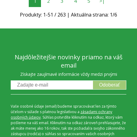
1
2
3
4
5
>|
Produkty:
1
-
51
/
263
| Aktuálna strana:
1
/
6
Najdôležitejšie novinky priamo na váš
email
Získajte zaujímavé informácie vždy medzi prvými
Odoberať
Vaše osobné údaje (email) budeme spracovávať len za týmto
účelom v súlade s platnou legislatívou a
zásadami ochrany
osobných údajov
. Súhlas potvrdíte kliknutím na odkaz, ktorý vám
pošleme na váš email. Kliknutím na odkaz zároveň prehlasujete, že
ak máte menej ako 16 rokov, tak ste požiadal/a svojho zákonného
zástupcu (rodiča) o súhlas so spracovaním vašich osobných