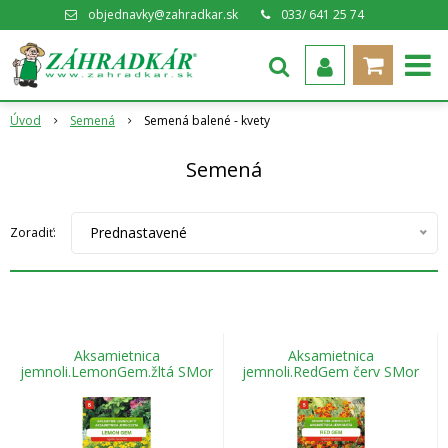
objednavky@zahradkar.sk
033/ 641 25 74
Úvod
Semená
Semená balené - kvety
Semená
Prednastavené
Zoradiť:
Aksamietnica
Aksamietnica
jemnoli.LemonGem.žltá SMor
jemnoli.RedGem červ SMor