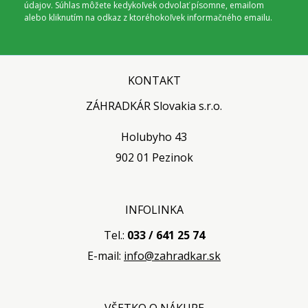
údajov. Súhlas môžete kedykoľvek odvolať písomne, emailom
alebo kliknutím na odkaz z ktoréhokoľvek informačného emailu.
KONTAKT
ZÁHRADKÁR Slovakia s.r.o.
Holubyho 43
902 01 Pezinok
INFOLINKA
Tel.:
033 / 641 25 74
E-mail:
info@zahradkar.sk