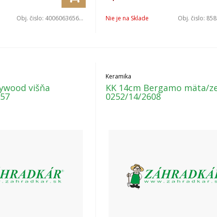
Obj. čislo:
4006063656587
Nie je na Sklade
Obj. čislo:
8585
Keramika
ywood višňa
KK 14cm Bergamo mäta/ze
157
0252/14/2608