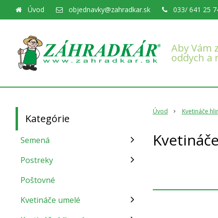
Úvod
objednavky@zahradkar.sk
033/ 641 25 7
Aby Vám z
oddych a 
Úvod
Kvetináče hl
Kategórie
Kvetináče
Semená
Postreky
Poštovné
Kvetináče umelé