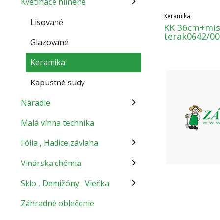
Kvetináče hlinené
Keramika
Lisované
KK 36cm+mis
terak0642/00
Glazované
Keramika
Kapustné sudy
Náradie
Malá vínna technika
Fólia , Hadice,závlaha
Vinárska chémia
Sklo , Demižóny , Viečka
Záhradné oblečenie