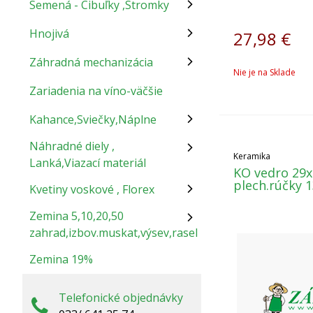
Semená - Cibuľky ,Stromky
Hnojivá
27,98
€
Záhradná mechanizácia
Nie je na Sklade
Zariadenia na víno-väčšie
Kahance,Sviečky,Náplne
Náhradné diely ,
Keramika
Lanká,Viazací materiál
KO vedro 29
plech.rúčky 
Kvetiny voskové , Florex
Zemina 5,10,20,50
zahrad,izbov.muskat,výsev,rasel
Zemina 19%
Telefonické objednávky