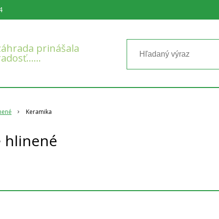
4
áhrada prinášala
radosť……
inené
Keramika
 hlinené