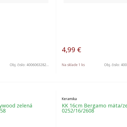
4,99
€
Obj. čislo:
4006063282571
Na sklade 1 ks
Obj. čislo:
4006
Keramika
ywood zelená
KK 16cm Bergamo mäta/ze
158
0252/16/2608