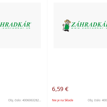
6,59
€
Obj. čislo:
4006063282588
Nie je na Sklade
Obj. čislo:
4006