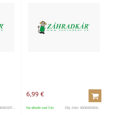
6,99
€
063307052
Na sklade nad 3 ks
Obj. čislo:
4006063656891