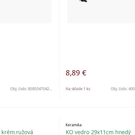
8,89
€
Obj. čislo:
8585047042470
Na sklade 1 ks
Obj. čislo:
4006
Keramika
 krém.ružová
KO vedro 29x11cm hnedý