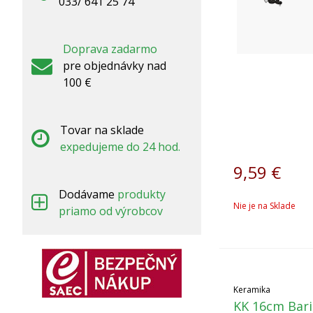
033/ 641 25 74
Doprava zadarmo
pre objednávky nad
100 €
Tovar na sklade
expedujeme do 24 hod.
9,59
€
Dodávame
produkty
Nie je na Sklade
priamo od výrobcov
Keramika
KK 16cm Bari