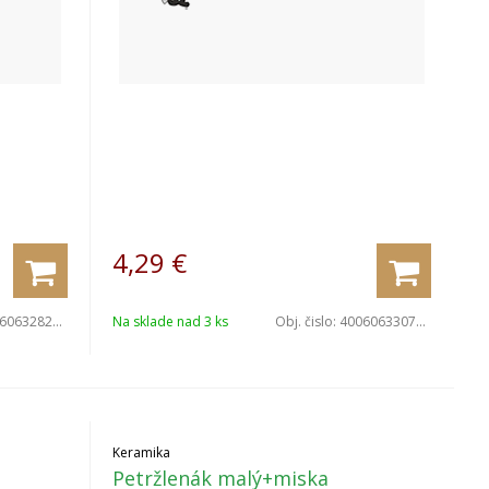
4,29
€
063282564
Na sklade nad 3 ks
Obj. čislo:
4006063307038
Keramika
Petržlenák malý+miska