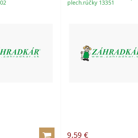
202
plech.rúčky 13351
9,59
€