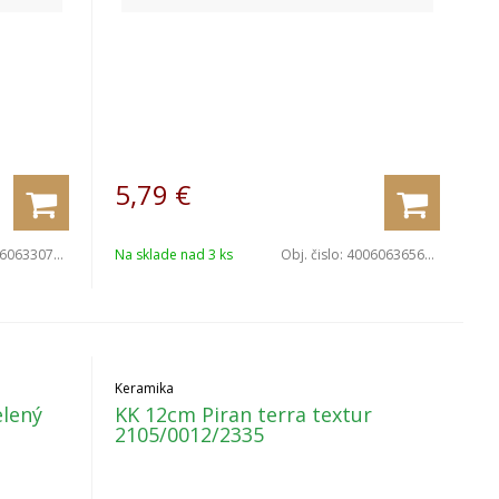
5,79
€
063307045
Na sklade nad 3 ks
Obj. čislo:
4006063656600
Keramika
lený
KK 12cm Piran terra textur
2105/0012/2335