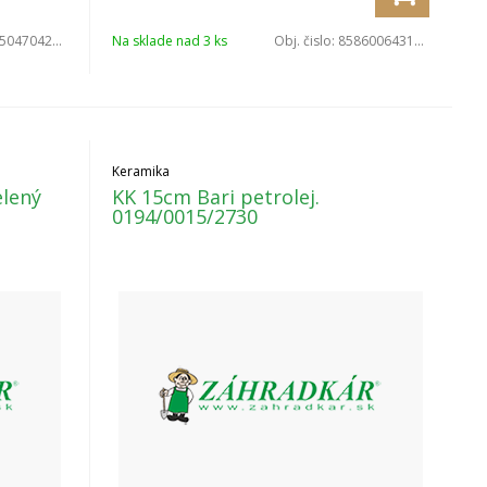
047042487
Na sklade nad 3 ks
Obj. čislo:
8586006431564
Keramika
lený
KK 15cm Bari petrolej.
0194/0015/2730