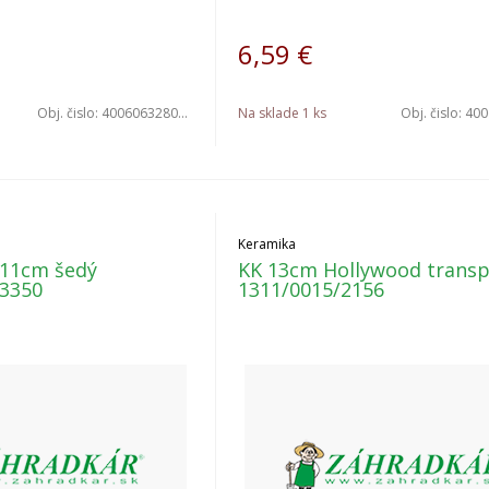
6,59
€
Obj. čislo:
4006063280867
Na sklade 1 ks
Obj. čislo:
4006
Keramika
x11cm šedý
KK 13cm Hollywood transp
13350
1311/0015/2156