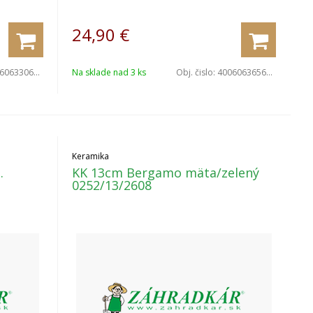
24,90
€
063306994
Na sklade nad 3 ks
Obj. čislo:
4006063656327
Keramika
.
KK 13cm Bergamo mäta/zelený
0252/13/2608