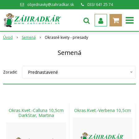
objednavky@zahradkar.sk
033/ 641 25 74
Úvod
Semená
Okrasné kvety - priesady
Semená
Prednastavené
Zoradiť:
Okras.Kvet.-Calluna 10,5cm
Okras.Kvet.-Verbena 10,5cm
DarkStar, Martina