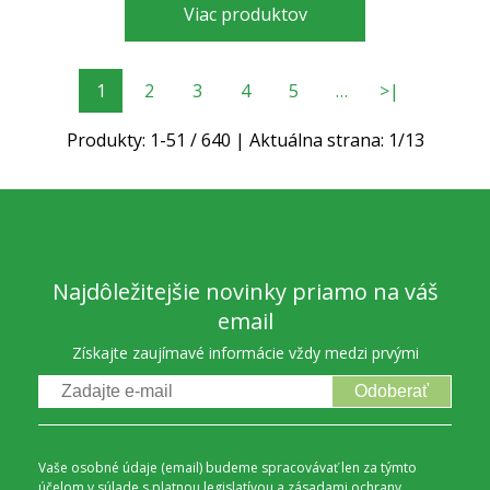
Viac produktov
1
2
3
4
5
…
>|
Produkty:
1
-
51
/
640
| Aktuálna strana:
1
/
13
Najdôležitejšie novinky priamo na váš
email
Získajte zaujímavé informácie vždy medzi prvými
Odoberať
Vaše osobné údaje (email) budeme spracovávať len za týmto
účelom v súlade s platnou legislatívou a
zásadami ochrany