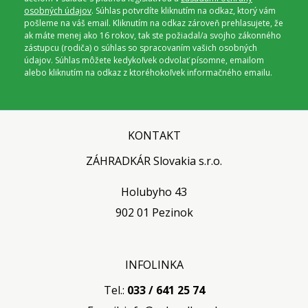
osobných údajov
. Súhlas potvrdíte kliknutím na odkaz, ktorý vám
pošleme na váš email. Kliknutím na odkaz zároveň prehlasujete, že
ak máte menej ako 16 rokov, tak ste požiadal/a svojho zákonného
zástupcu (rodiča) o súhlas so spracovaním vašich osobných
údajov. Súhlas môžete kedykoľvek odvolať písomne, emailom
alebo kliknutím na odkaz z ktoréhokoľvek informačného emailu.
KONTAKT
ZÁHRADKÁR Slovakia s.r.o.
Holubyho 43
902 01 Pezinok
INFOLINKA
Tel.:
033 / 641 25 74