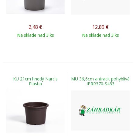
2,48
€
12,89
€
Na sklade nad 3 ks
Na sklade nad 3 ks
KU 21cm hnedý Narcis
MU 36,6cm antracit pohyblivá
Plastia
IPRR370-S433