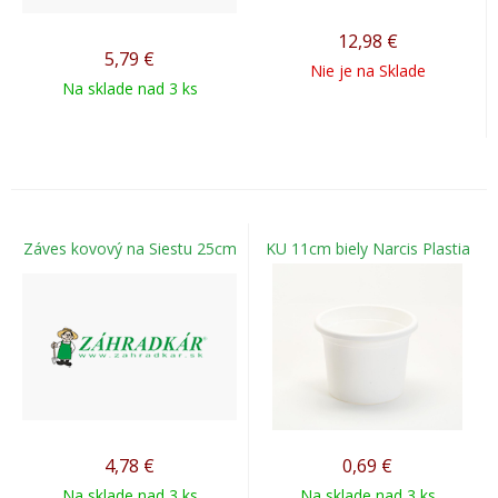
12,98
€
5,79
€
Nie je na Sklade
Na sklade nad 3 ks
Záves kovový na Siestu 25cm
KU 11cm biely Narcis Plastia
4,78
€
0,69
€
Na sklade nad 3 ks
Na sklade nad 3 ks