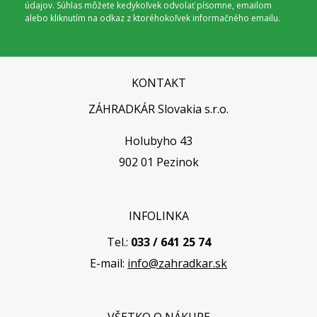
údajov. Súhlas môžete kedykoľvek odvolať písomne, emailom
alebo kliknutím na odkaz z ktoréhokoľvek informačného emailu.
KONTAKT
ZÁHRADKÁR Slovakia s.r.o.
Holubyho 43
902 01 Pezinok
INFOLINKA
Tel.:
033 / 641 25 74
E-mail:
info@zahradkar.sk