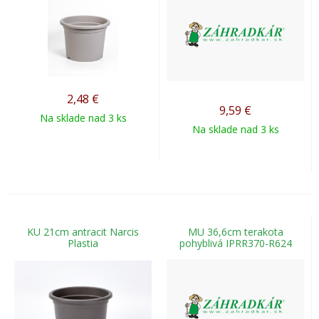
2,48
€
9,59
€
Na sklade nad 3 ks
Na sklade nad 3 ks
KU 21cm antracit Narcis
MU 36,6cm terakota
Plastia
pohyblivá IPRR370-R624