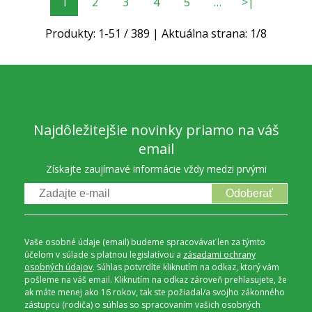
1
2
3
4
5
…
>|
Produkty:
1
-
51
/
389
| Aktuálna strana:
1
/
8
Najdôležitejšie novinky priamo na váš
email
Získajte zaujímavé informácie vždy medzi prvými
Odoberať
Vaše osobné údaje (email) budeme spracovávať len za týmto
účelom v súlade s platnou legislatívou a
zásadami ochrany
osobných údajov
. Súhlas potvrdíte kliknutím na odkaz, ktorý vám
pošleme na váš email. Kliknutím na odkaz zároveň prehlasujete, že
ak máte menej ako 16 rokov, tak ste požiadal/a svojho zákonného
zástupcu (rodiča) o súhlas so spracovaním vašich osobných