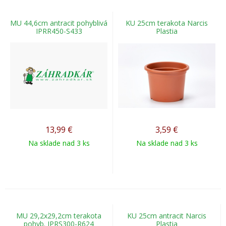
MU 44,6cm antracit pohyblivá
KU 25cm terakota Narcis
IPRR450-S433
Plastia
13,99
€
3,59
€
Na sklade nad 3 ks
Na sklade nad 3 ks
MU 29,2x29,2cm terakota
KU 25cm antracit Narcis
pohyb. IPRS300-R624
Plastia