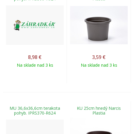
8,98
€
3,59
€
Na sklade nad 3 ks
Na sklade nad 3 ks
MU 36,6x36,6cm terakota
KU 25cm hnedý Narcis
pohyb. IPRS370-R624
Plastia