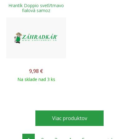
Hrantík Doppio svetl/tmavo
fialová samoz
9,98
€
Na sklade nad 3 ks
Viac produktov