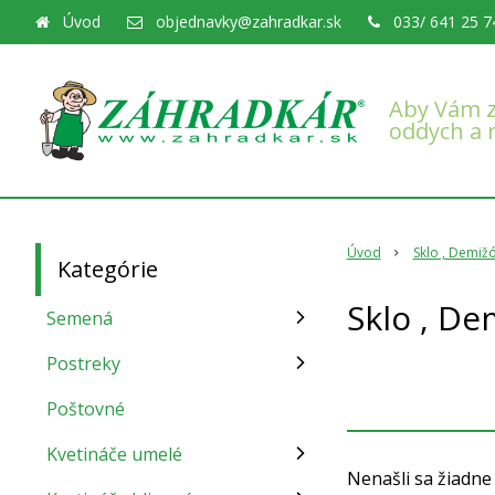
Úvod
objednavky@zahradkar.sk
033/ 641 25 7
Aby Vám z
oddych a 
Úvod
Sklo , Demižó
Kategórie
Sklo , De
Semená
Postreky
Poštovné
Kvetináče umelé
Nenašli sa žiadne