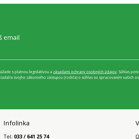
š email
úlade s platnou legislatívou a
zásadami ochrany osobných údajov
. Súhlas pot
ožiadal/a svojho zákonného zástupcu (rodiča) o súhlas so spracovaním vašich
Infolinka
V
Tel.:
033 / 641 25 74
O