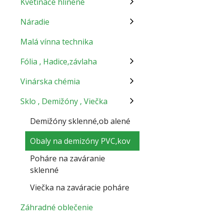
Kvetináče hlinené
Náradie
Malá vínna technika
Fólia , Hadice,závlaha
Vinárska chémia
Sklo , Demižóny , Viečka
Demižóny sklenné,ob alené
Obaly na demizóny PVC,kov
Poháre na zaváranie
sklenné
Viečka na zaváracie poháre
Záhradné oblečenie