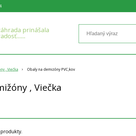
4
áhrada prinášala
radosť……
ny , Viečka
Obaly na demizóny PVC,kov
mižóny , Viečka
 produkty.