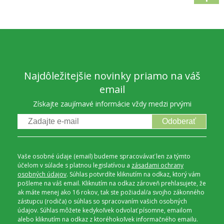
Najdôležitejšie novinky priamo na váš
email
Získajte zaujímavé informácie vždy medzi prvými
Odoberať
Vaše osobné údaje (email) budeme spracovávať len za týmto
účelom v súlade s platnou legislatívou a
zásadami ochrany
osobných údajov
. Súhlas potvrdíte kliknutím na odkaz, ktorý vám
pošleme na váš email. Kliknutím na odkaz zároveň prehlasujete, že
ak máte menej ako 16 rokov, tak ste požiadal/a svojho zákonného
zástupcu (rodiča) o súhlas so spracovaním vašich osobných
údajov. Súhlas môžete kedykoľvek odvolať písomne, emailom
alebo kliknutím na odkaz z ktoréhokoľvek informačného emailu.