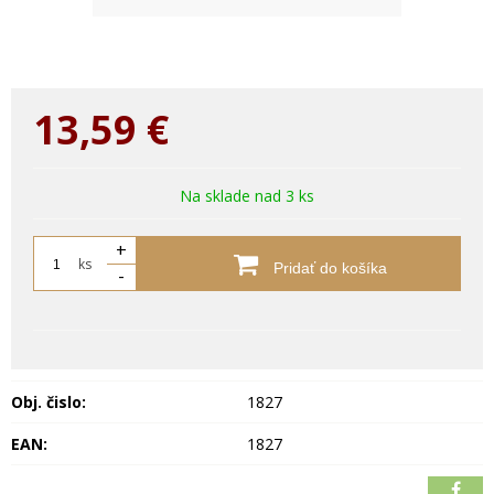
13,59
€
Na sklade nad 3 ks
+
ks
Pridať do košíka
-
Obj. čislo:
1827
EAN:
1827