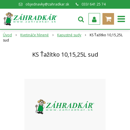
objednavky@zahradkar.sk
033/ 641 25 74
Úvod
Kvetináče hlinené
Kapustné sudy
KS Ťažítko 10,15,25L
sud
KS Ťažítko 10,15,25L sud