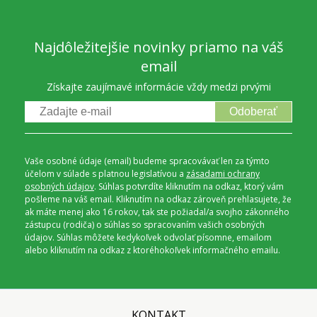
Najdôležitejšie novinky priamo na váš
email
Získajte zaujímavé informácie vždy medzi prvými
Odoberať
Vaše osobné údaje (email) budeme spracovávať len za týmto
účelom v súlade s platnou legislatívou a
zásadami ochrany
osobných údajov
. Súhlas potvrdíte kliknutím na odkaz, ktorý vám
pošleme na váš email. Kliknutím na odkaz zároveň prehlasujete, že
ak máte menej ako 16 rokov, tak ste požiadal/a svojho zákonného
zástupcu (rodiča) o súhlas so spracovaním vašich osobných
údajov. Súhlas môžete kedykoľvek odvolať písomne, emailom
alebo kliknutím na odkaz z ktoréhokoľvek informačného emailu.
KONTAKT