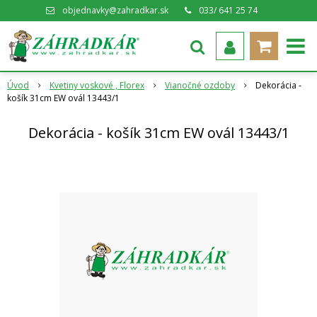
objednavky@zahradkar.sk
033/ 641 25 74
Úvod
Kvetiny voskové , Florex
Vianočné ozdoby
Dekorácia -
košík 31cm EW ovál 13443/1
Dekorácia - košík 31cm EW ovál 13443/1