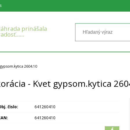
4
áhrada prinášala
radosť……
 gypsom.kytica 2604.10
orácia - Kvet gypsom.kytica 260
bj. čislo:
641260410
EAN:
641260410