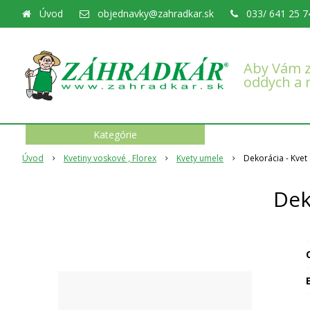
Úvod
objednavky@zahradkar.sk
033/ 641 25 7
Aby Vám z
oddych a 
Kategórie
Úvod
Kvetiny voskové , Florex
Kvety umele
Dekorácia - Kvet
Dek
O