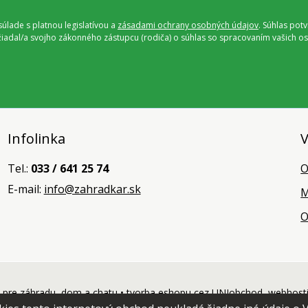
úlade s platnou legislatívou a
zásadami ochrany osobných údajov
. Súhlas pot
ožiadal/a svojho zákonného zástupcu (rodiča) o súhlas so spracovaním vašich
Infolinka
V
Tel.:
033 / 641 25 74
O
E-mail:
info@zahradkar.sk
M
O
pre záhradu, dom a chatu •
tvorba eshopu cez UNIobchod
,
webhost