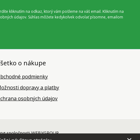
vrdíte kliknutím na odkaz, ktorý vám pošleme na váš email. Kliknutím na
 osobných údajov. Súhlas môžete kedykoľvek odvolať písomne, emailom
šetko o nákupe
bchodné podmienky
ožnosti dopravy a platby
chrana osobných údajov
ing
spoločnosti
WEBYGROUP