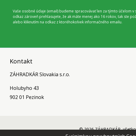
Vaše osobné údaje (email) budeme spracovávať len za týmto účelom v s
odkaz zároveň prehlasujete, že ak máte menej ako 16 rokov, tak ste p
alebo kliknutím na odkaz z ktoréhokoľvek informačného emailu.
Kontakt
ZÁHRADKÁR Slovakia s.r.o.
Holubyho 43
902 01 Pezinok
© 2026 ZÁHRADKÁR, všetko 