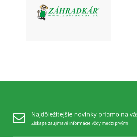
Najdôležitejšie novinky priamo na vá
Získajte zaujímavé informácie vždy medzi prvými