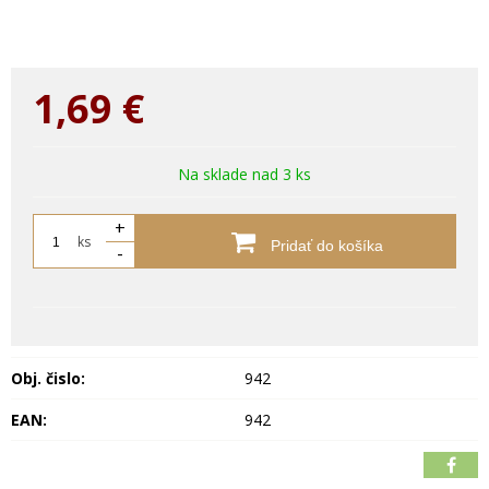
1,69
€
Na sklade nad 3 ks
+
ks
Pridať do košíka
-
Obj. čislo:
942
EAN:
942