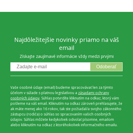
Najdôležitejšie novinky priamo na váš
email
Získajte zaujímavé informácie vždy medzi prvými
Odoberať
Vaše osobné údaje (email) budeme spracovávať len za týmto
účelom v súlade s platnou legislatívou a
zásadami ochrany
osobných údajov
. Súhlas potvrdíte kliknutím na odkaz, ktorý vám
pošleme na váš email. Kliknutím na odkaz zároveň prehlasujete, že
ak máte menej ako 16 rokov, tak ste požiadal/a svojho zákonného
zástupcu (rodiča) o súhlas so spracovaním vašich osobných
údajov. Súhlas môžete kedykoľvek odvolať písomne, emailom
alebo kliknutím na odkaz z ktoréhokoľvek informačného emailu.