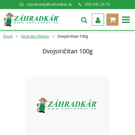
objednavky@zahradkar.sk
033/ 641 25 74
Úvod
Vinárska chémia
Dvojsiričitan 100g
Dvojsiričitan 100g