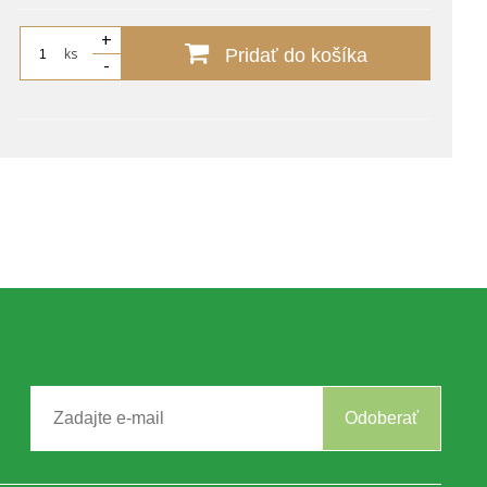
+
ks
Pridať do košíka
-
Odoberať