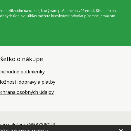
vrdíte kliknutím na odkaz, ktorý vám pošleme na váš email. Kliknutím na
 osobných údajov. Súhlas môžete kedykoľvek odvolať písomne, emailom
šetko o nákupe
bchodné podmienky
ožnosti dopravy a platby
chrana osobných údajov
ing
spoločnosti
WEBYGROUP