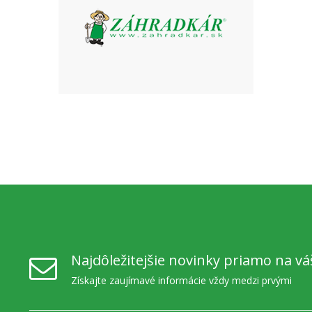
Najdôležitejšie novinky priamo na vá
Získajte zaujímavé informácie vždy medzi prvými