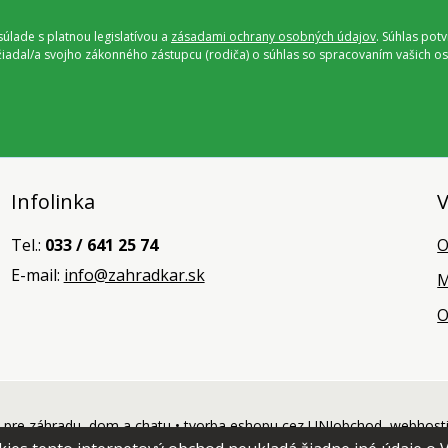
úlade s platnou legislatívou a
zásadami ochrany osobných údajov
. Súhlas pot
ožiadal/a svojho zákonného zástupcu (rodiča) o súhlas so spracovaním vašich
Infolinka
V
Tel.:
033 / 641 25 74
O
E-mail:
info@zahradkar.sk
M
O
pre záhradu, dom a chatu •
tvorba eshopu cez UNIobchod
,
webhost