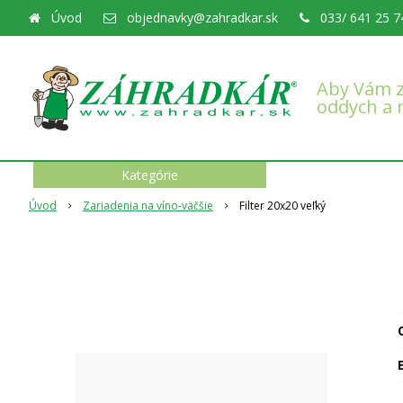
Úvod
objednavky@zahradkar.sk
033/ 641 25 7
Aby Vám z
oddych a 
Kategórie
Úvod
Zariadenia na víno-väčšie
Filter 20x20 veľký
O