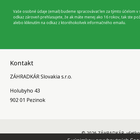
Vaše osobné údaje (email) budeme spracovávať len za týmto účelom v s
odkaz zároveň prehlasujete, že ak máte menej ako 16 rokov, tak ste p
alebo kliknutím na odkaz z ktoréhokoľvek informačného emailu.
Kontakt
ZÁHRADKÁR Slovakia s.r.o.
Holubyho 43
902 01 Pezinok
© 2026 ZÁHRADKÁR, všetko 