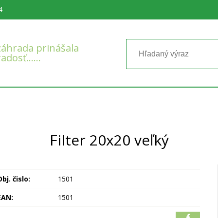
4
áhrada prinášala
radosť……
Filter 20x20 veľký
bj. čislo:
1501
EAN:
1501