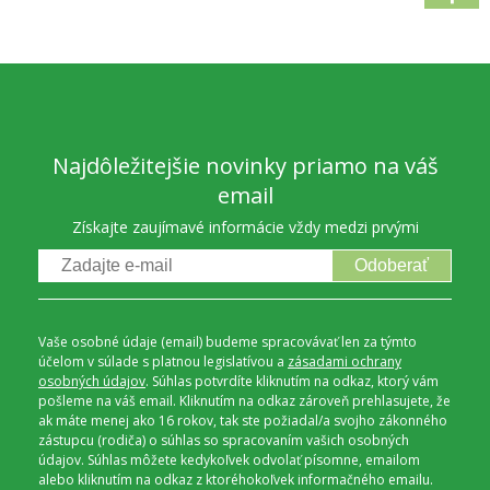
Najdôležitejšie novinky priamo na váš
email
Získajte zaujímavé informácie vždy medzi prvými
Odoberať
Vaše osobné údaje (email) budeme spracovávať len za týmto
účelom v súlade s platnou legislatívou a
zásadami ochrany
osobných údajov
. Súhlas potvrdíte kliknutím na odkaz, ktorý vám
pošleme na váš email. Kliknutím na odkaz zároveň prehlasujete, že
ak máte menej ako 16 rokov, tak ste požiadal/a svojho zákonného
zástupcu (rodiča) o súhlas so spracovaním vašich osobných
údajov. Súhlas môžete kedykoľvek odvolať písomne, emailom
alebo kliknutím na odkaz z ktoréhokoľvek informačného emailu.