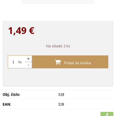
1,49
€
Na sklade 3 ks
+
ks
Pridať do košíka
-
Obj. čislo:
328
EAN:
328