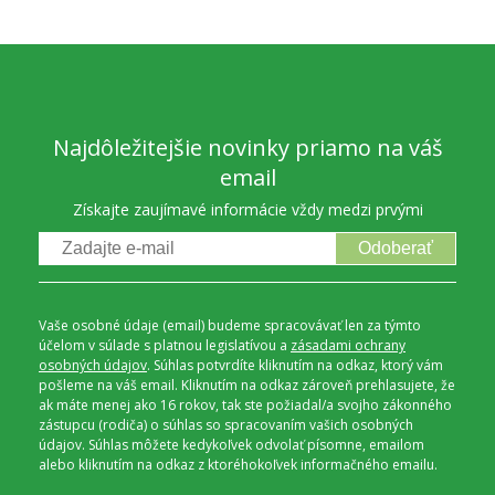
Najdôležitejšie novinky priamo na váš
email
Získajte zaujímavé informácie vždy medzi prvými
Odoberať
Vaše osobné údaje (email) budeme spracovávať len za týmto
účelom v súlade s platnou legislatívou a
zásadami ochrany
osobných údajov
. Súhlas potvrdíte kliknutím na odkaz, ktorý vám
pošleme na váš email. Kliknutím na odkaz zároveň prehlasujete, že
ak máte menej ako 16 rokov, tak ste požiadal/a svojho zákonného
zástupcu (rodiča) o súhlas so spracovaním vašich osobných
údajov. Súhlas môžete kedykoľvek odvolať písomne, emailom
alebo kliknutím na odkaz z ktoréhokoľvek informačného emailu.