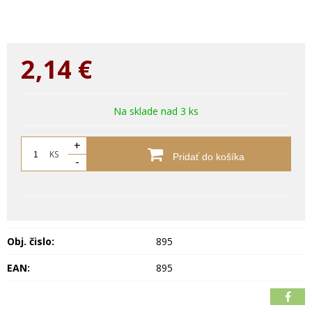
2,14
€
Na sklade nad 3 ks
+
KS
Pridať do košíka
-
Obj. čislo:
895
EAN:
895