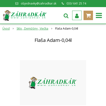
objednavky@zahradkar.sk
033/ 641 25 74
Úvod
Sklo , Demižóny , Viečka
Flaša Adam-0,04l
Flaša Adam-0,04l