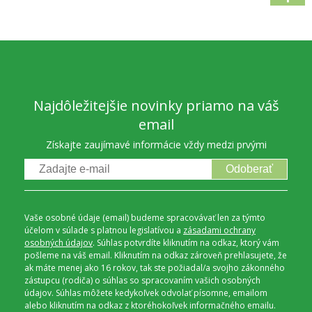
Najdôležitejšie novinky priamo na váš
email
Získajte zaujímavé informácie vždy medzi prvými
Odoberať
Vaše osobné údaje (email) budeme spracovávať len za týmto
účelom v súlade s platnou legislatívou a
zásadami ochrany
osobných údajov
. Súhlas potvrdíte kliknutím na odkaz, ktorý vám
pošleme na váš email. Kliknutím na odkaz zároveň prehlasujete, že
ak máte menej ako 16 rokov, tak ste požiadal/a svojho zákonného
zástupcu (rodiča) o súhlas so spracovaním vašich osobných
údajov. Súhlas môžete kedykoľvek odvolať písomne, emailom
alebo kliknutím na odkaz z ktoréhokoľvek informačného emailu.