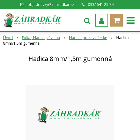
objednavky@zahradkar.sk
033/ 641 25 74
Úvod
Fólia , Hadice,závlaha
Hadice potravinárske
Hadica
8mm/1,5m gumenná
Hadica 8mm/1,5m gumenná