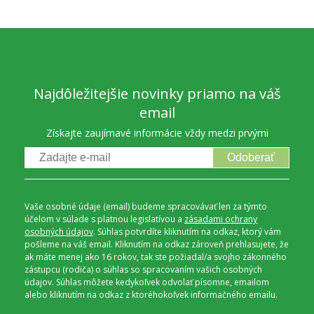
Najdôležitejšie novinky priamo na váš
email
Získajte zaujímavé informácie vždy medzi prvými
Odoberať
Vaše osobné údaje (email) budeme spracovávať len za týmto
účelom v súlade s platnou legislatívou a
zásadami ochrany
osobných údajov
. Súhlas potvrdíte kliknutím na odkaz, ktorý vám
pošleme na váš email. Kliknutím na odkaz zároveň prehlasujete, že
ak máte menej ako 16 rokov, tak ste požiadal/a svojho zákonného
zástupcu (rodiča) o súhlas so spracovaním vašich osobných
údajov. Súhlas môžete kedykoľvek odvolať písomne, emailom
alebo kliknutím na odkaz z ktoréhokoľvek informačného emailu.