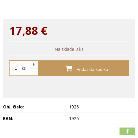
17,88
€
Na sklade 3 ks
+
ks
Pridať do košíka
-
Obj. čislo:
1926
EAN:
1926