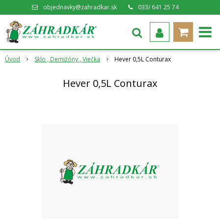
objednavky@zahradkar.sk
033/ 641 25 74
Úvod
Sklo , Demižóny , Viečka
Hever 0,5L Conturax
Hever 0,5L Conturax