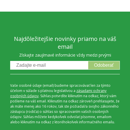
Najdôležitejšie novinky priamo na váš
email
Získajte zaujímavé informácie vždy medzi prvými
Odoberať
Vaše osobné údaje (email) budeme spracovávať len za týmto
účelom v súlade s platnou legislatívou a
zásadami ochrany
osobných údajov
. Súhlas potvrdíte kliknutím na odkaz, ktorý vám
pošleme na váš email. Kliknutím na odkaz zároveň prehlasujete, že
ak máte menej ako 16 rokov, tak ste požiadal/a svojho zákonného
zástupcu (rodiča) o súhlas so spracovaním vašich osobných
údajov. Súhlas môžete kedykoľvek odvolať písomne, emailom
alebo kliknutím na odkaz z ktoréhokoľvek informačného emailu.