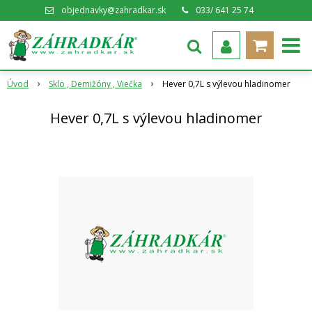
objednavky@zahradkar.sk
033/ 641 25 74
Úvod
Sklo , Demižóny , Viečka
Hever 0,7L s výlevou hladinomer
Hever 0,7L s výlevou hladinomer