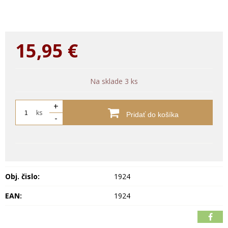
15,95
€
Na sklade 3 ks
+
ks
Pridať do košíka
-
Obj. čislo:
1924
EAN:
1924