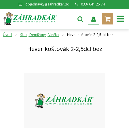
objednavky@zahradkar.sk
033/ 641 25 74
Úvod
Sklo , Demižóny , Viečka
Hever koštovák 2-2,5dcl bez
Hever koštovák 2-2,5dcl bez