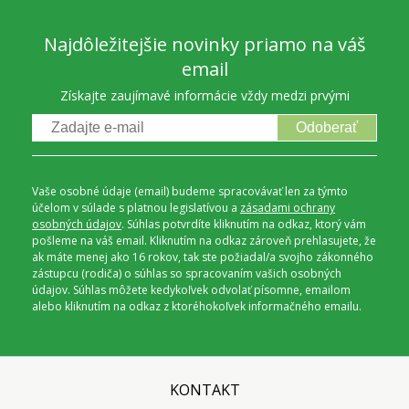
Najdôležitejšie novinky priamo na váš
email
Získajte zaujímavé informácie vždy medzi prvými
Odoberať
Vaše osobné údaje (email) budeme spracovávať len za týmto
účelom v súlade s platnou legislatívou a
zásadami ochrany
osobných údajov
. Súhlas potvrdíte kliknutím na odkaz, ktorý vám
pošleme na váš email. Kliknutím na odkaz zároveň prehlasujete, že
ak máte menej ako 16 rokov, tak ste požiadal/a svojho zákonného
zástupcu (rodiča) o súhlas so spracovaním vašich osobných
údajov. Súhlas môžete kedykoľvek odvolať písomne, emailom
alebo kliknutím na odkaz z ktoréhokoľvek informačného emailu.
KONTAKT