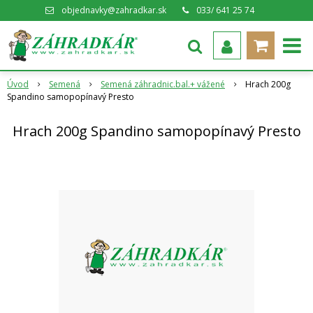
objednavky@zahradkar.sk
033/ 641 25 74
Úvod
Semená
Semená záhradnic.bal.+ vážené
Hrach 200g
Spandino samopopínavý Presto
Hrach 200g Spandino samopopínavý Presto