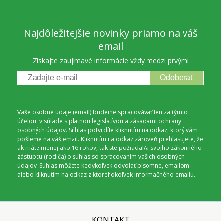
Najdôležitejšie novinky priamo na váš
email
Získajte zaujímavé informácie vždy medzi prvými
Odoberať
Vaše osobné údaje (email) budeme spracovávať len za týmto
účelom v súlade s platnou legislatívou a
zásadami ochrany
osobných údajov
. Súhlas potvrdíte kliknutím na odkaz, ktorý vám
pošleme na váš email. Kliknutím na odkaz zároveň prehlasujete, že
ak máte menej ako 16 rokov, tak ste požiadal/a svojho zákonného
zástupcu (rodiča) o súhlas so spracovaním vašich osobných
údajov. Súhlas môžete kedykoľvek odvolať písomne, emailom
alebo kliknutím na odkaz z ktoréhokoľvek informačného emailu.
KONTAKT