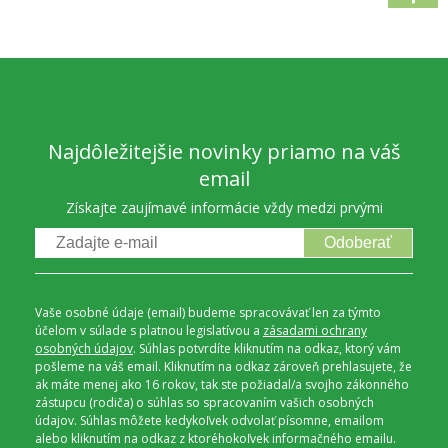
Najdôležitejšie novinky priamo na váš
email
Získajte zaujímavé informácie vždy medzi prvými
Odoberať
Vaše osobné údaje (email) budeme spracovávať len za týmto
účelom v súlade s platnou legislatívou a
zásadami ochrany
osobných údajov
. Súhlas potvrdíte kliknutím na odkaz, ktorý vám
pošleme na váš email. Kliknutím na odkaz zároveň prehlasujete, že
ak máte menej ako 16 rokov, tak ste požiadal/a svojho zákonného
zástupcu (rodiča) o súhlas so spracovaním vašich osobných
údajov. Súhlas môžete kedykoľvek odvolať písomne, emailom
alebo kliknutím na odkaz z ktoréhokoľvek informačného emailu.