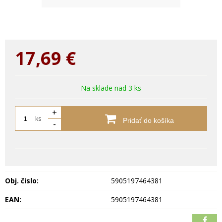
17,69
€
Na sklade nad 3 ks
+
ks
Pridať do košíka
-
Obj. čislo:
5905197464381
EAN:
5905197464381