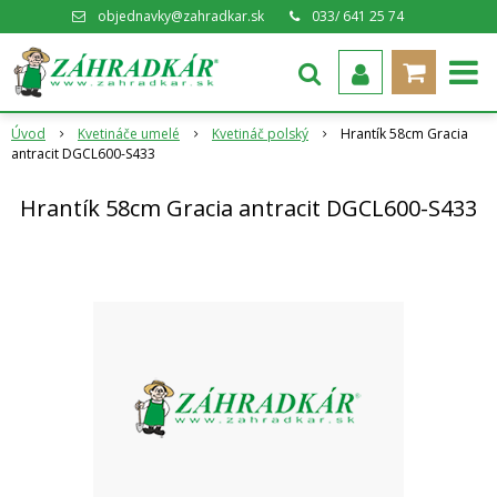
objednavky@zahradkar.sk
033/ 641 25 74
Úvod
Kvetináče umelé
Kvetináč polský
Hrantík 58cm Gracia
antracit DGCL600-S433
Hrantík 58cm Gracia antracit DGCL600-S433