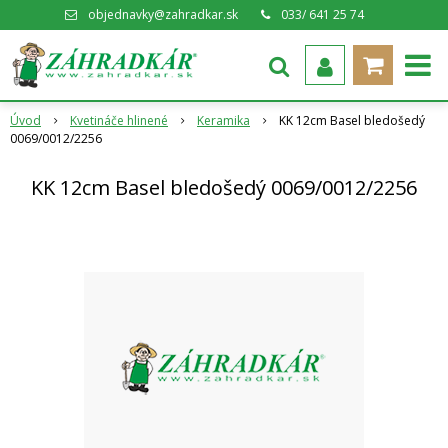
objednavky@zahradkar.sk
033/ 641 25 74
Úvod
Kvetináče hlinené
Keramika
KK 12cm Basel bledošedý
0069/0012/2256
KK 12cm Basel bledošedý 0069/0012/2256