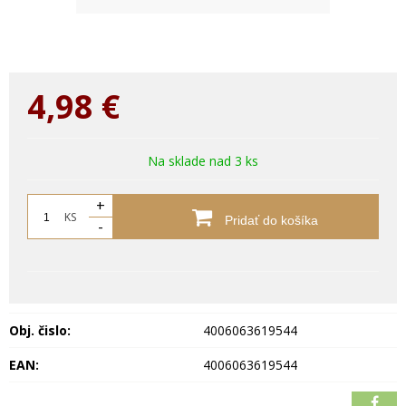
4,98
€
Na sklade nad 3 ks
+
KS
Pridať do košíka
-
Obj. čislo:
4006063619544
EAN:
4006063619544