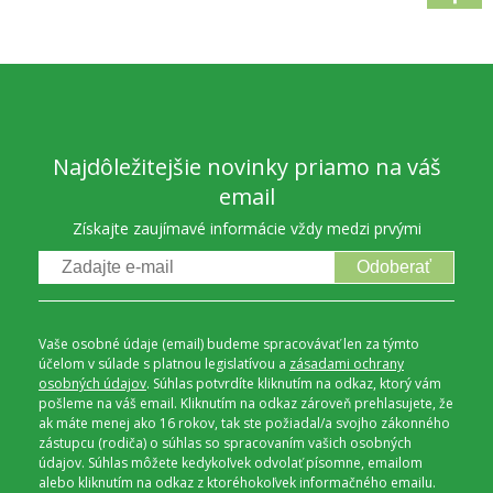
Najdôležitejšie novinky priamo na váš
email
Získajte zaujímavé informácie vždy medzi prvými
Odoberať
Vaše osobné údaje (email) budeme spracovávať len za týmto
účelom v súlade s platnou legislatívou a
zásadami ochrany
osobných údajov
. Súhlas potvrdíte kliknutím na odkaz, ktorý vám
pošleme na váš email. Kliknutím na odkaz zároveň prehlasujete, že
ak máte menej ako 16 rokov, tak ste požiadal/a svojho zákonného
zástupcu (rodiča) o súhlas so spracovaním vašich osobných
údajov. Súhlas môžete kedykoľvek odvolať písomne, emailom
alebo kliknutím na odkaz z ktoréhokoľvek informačného emailu.