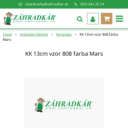
objednavky@zahradkar.sk
033/ 641 25 74
Úvod
Kvetináče hlinené
Keramika
KK 13cm vzor 808 farba
Mars
KK 13cm vzor 808 farba Mars