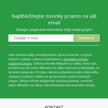
Najdôležitejšie novinky priamo na váš
email
Získajte zaujímavé informácie vždy medzi prvými
Odoberať
Vaše osobné údaje (email) budeme spracovávať len za týmto
účelom v súlade s platnou legislatívou a
zásadami ochrany
osobných údajov
. Súhlas potvrdíte kliknutím na odkaz, ktorý vám
pošleme na váš email. Kliknutím na odkaz zároveň prehlasujete, že
ak máte menej ako 16 rokov, tak ste požiadal/a svojho zákonného
zástupcu (rodiča) o súhlas so spracovaním vašich osobných
údajov. Súhlas môžete kedykoľvek odvolať písomne, emailom
alebo kliknutím na odkaz z ktoréhokoľvek informačného emailu.
KONTAKT