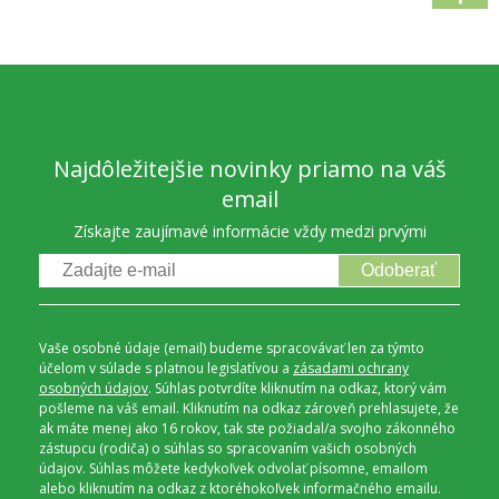
Najdôležitejšie novinky priamo na váš
email
Získajte zaujímavé informácie vždy medzi prvými
Odoberať
Vaše osobné údaje (email) budeme spracovávať len za týmto
účelom v súlade s platnou legislatívou a
zásadami ochrany
osobných údajov
. Súhlas potvrdíte kliknutím na odkaz, ktorý vám
pošleme na váš email. Kliknutím na odkaz zároveň prehlasujete, že
ak máte menej ako 16 rokov, tak ste požiadal/a svojho zákonného
zástupcu (rodiča) o súhlas so spracovaním vašich osobných
údajov. Súhlas môžete kedykoľvek odvolať písomne, emailom
alebo kliknutím na odkaz z ktoréhokoľvek informačného emailu.