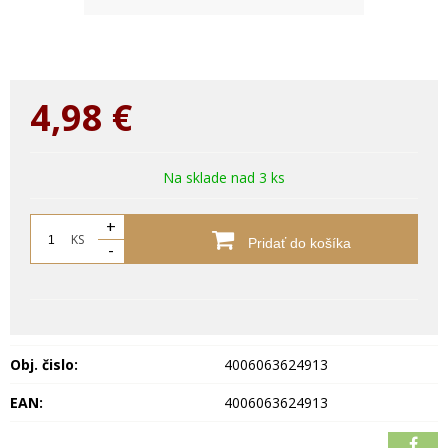
4,98
€
Na sklade nad 3 ks
+
KS
Pridať do košíka
-
Obj. čislo:
4006063624913
EAN:
4006063624913