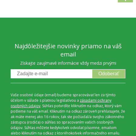
Najdôležitejšie novinky priamo na váš
email
Získajte zaujímavé informácie vždy medzi prvými
Odoberať
Vaše osobné údaje (email) budeme spracovávať len za týmto
účelom v súlade s platnou legislatívou a
zásadami ochrany
osobných údajov
. Súhlas potvrdíte kliknutím na odkaz, ktorý vám
pošleme na váš email. Kliknutím na odkaz zároveň prehlasujete, že
ak máte menej ako 16 rokov, tak ste požiadal/a svojho zákonného
zástupcu (rodiča) o súhlas so spracovaním vašich osobných
údajov. Súhlas môžete kedykoľvek odvolať písomne, emailom
alebo kliknutím na odkaz z ktoréhokoľvek informačného emailu.