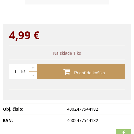
4,99
€
Na sklade 1 ks
+
KS
Pridať do košíka
-
Obj. čislo:
4002477544182
EAN:
4002477544182