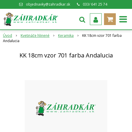
objednavky@zahradkar.sk
033/ 641 25 74
Úvod
Kvetináče hlinené
Keramika
KK 18cm vzor 701 farba
Andalucia
KK 18cm vzor 701 farba Andalucia