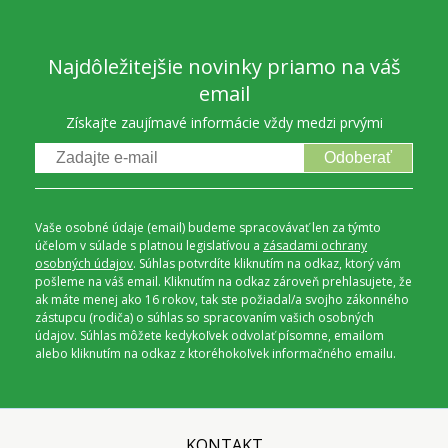
Najdôležitejšie novinky priamo na váš
email
Získajte zaujímavé informácie vždy medzi prvými
Odoberať
Vaše osobné údaje (email) budeme spracovávať len za týmto
účelom v súlade s platnou legislatívou a
zásadami ochrany
osobných údajov
. Súhlas potvrdíte kliknutím na odkaz, ktorý vám
pošleme na váš email. Kliknutím na odkaz zároveň prehlasujete, že
ak máte menej ako 16 rokov, tak ste požiadal/a svojho zákonného
zástupcu (rodiča) o súhlas so spracovaním vašich osobných
údajov. Súhlas môžete kedykoľvek odvolať písomne, emailom
alebo kliknutím na odkaz z ktoréhokoľvek informačného emailu.
KONTAKT