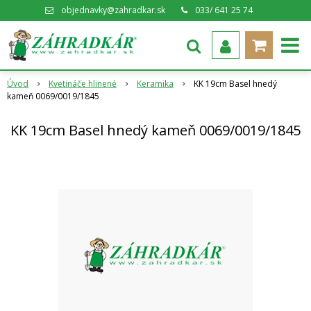
objednavky@zahradkar.sk
033/ 641 25 74
Úvod
Kvetináče hlinené
Keramika
KK 19cm Basel hnedý
kameň 0069/0019/1845
KK 19cm Basel hnedý kameň 0069/0019/1845