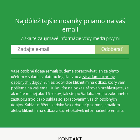
Najdôležitejšie novinky priamo na váš
email
Získajte zaujímavé informácie vždy medzi prvými
Odoberať
Vaše osobné údaje (email) budeme spracovávať len za týmto
účelom v súlade s platnou legislatívou a
zásadami ochrany
osobných údajov
. Súhlas potvrdíte kliknutím na odkaz, ktorý vám
pošleme na váš email. Kliknutím na odkaz zároveň prehlasujete, že
ak máte menej ako 16 rokov, tak ste požiadal/a svojho zákonného
zástupcu (rodiča) o súhlas so spracovaním vašich osobných
údajov. Súhlas môžete kedykoľvek odvolať písomne, emailom
alebo kliknutím na odkaz z ktoréhokoľvek informačného emailu.
KONTAKT