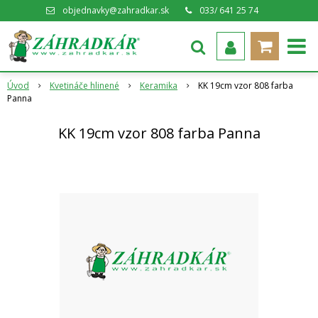
objednavky@zahradkar.sk
033/ 641 25 74
Úvod
Kvetináče hlinené
Keramika
KK 19cm vzor 808 farba
Panna
KK 19cm vzor 808 farba Panna