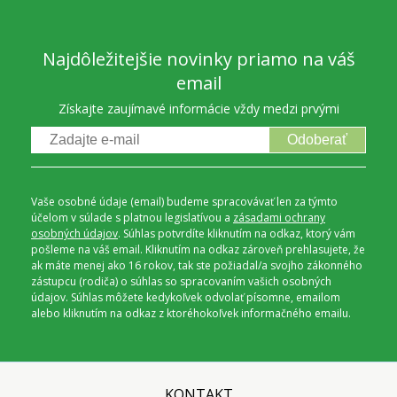
Najdôležitejšie novinky priamo na váš
email
Získajte zaujímavé informácie vždy medzi prvými
Odoberať
Vaše osobné údaje (email) budeme spracovávať len za týmto
účelom v súlade s platnou legislatívou a
zásadami ochrany
osobných údajov
. Súhlas potvrdíte kliknutím na odkaz, ktorý vám
pošleme na váš email. Kliknutím na odkaz zároveň prehlasujete, že
ak máte menej ako 16 rokov, tak ste požiadal/a svojho zákonného
zástupcu (rodiča) o súhlas so spracovaním vašich osobných
údajov. Súhlas môžete kedykoľvek odvolať písomne, emailom
alebo kliknutím na odkaz z ktoréhokoľvek informačného emailu.
KONTAKT