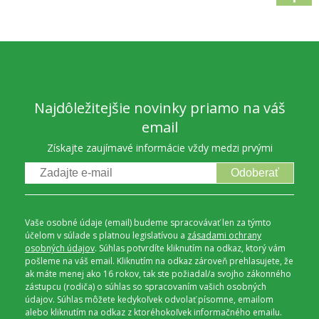
Najdôležitejšie novinky priamo na váš
email
Získajte zaujímavé informácie vždy medzi prvými
Odoberať
Vaše osobné údaje (email) budeme spracovávať len za týmto
účelom v súlade s platnou legislatívou a
zásadami ochrany
osobných údajov
. Súhlas potvrdíte kliknutím na odkaz, ktorý vám
pošleme na váš email. Kliknutím na odkaz zároveň prehlasujete, že
ak máte menej ako 16 rokov, tak ste požiadal/a svojho zákonného
zástupcu (rodiča) o súhlas so spracovaním vašich osobných
údajov. Súhlas môžete kedykoľvek odvolať písomne, emailom
alebo kliknutím na odkaz z ktoréhokoľvek informačného emailu.