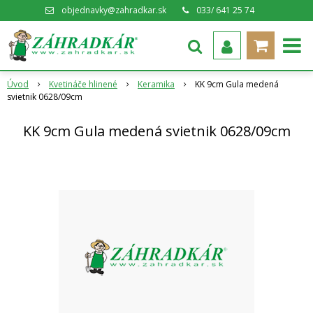
objednavky@zahradkar.sk
033/ 641 25 74
Úvod
Kvetináče hlinené
Keramika
KK 9cm Gula medená
svietnik 0628/09cm
KK 9cm Gula medená svietnik 0628/09cm