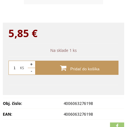
5,85
€
Na sklade 1 ks
+
KS
Pridať do košíka
-
Obj. čislo:
4006063276198
EAN:
4006063276198