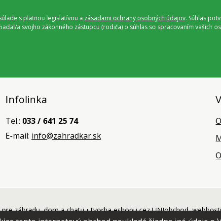
úlade s platnou legislatívou a
zásadami ochrany osobných údajov
. Súhlas pot
ožiadal/a svojho zákonného zástupcu (rodiča) o súhlas so spracovaním vašich
Infolinka
V
Tel.:
033 / 641 25 74
O
E-mail:
info@zahradkar.sk
M
O
pre záhradu, dom a chatu •
tvorba eshopu cez UNIobchod
,
webhost