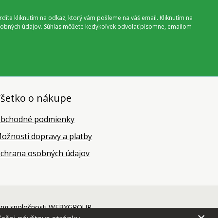
vrdíte kliknutím na odkaz, ktorý vám pošleme na váš email. Kliknutím na
 osobných údajov. Súhlas môžete kedykoľvek odvolať písomne, emailom
šetko o nákupe
bchodné podmienky
ožnosti dopravy a platby
chrana osobných údajov
ing
spoločnosti
WEBYGROUP