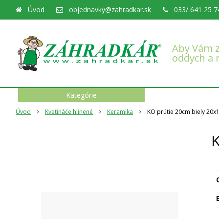
Úvod
objednavky@zahradkar.sk
033/ 641 25 7
Aby Vám z
oddych a 
Kategórie
Úvod
Kvetináče hlinené
Keramika
KO prútie 20cm biely 20
K
O