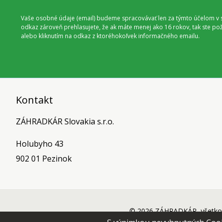
Vaše osobné údaje (email) budeme spracovávať len za týmto účelom v s
odkaz zároveň prehlasujete, že ak máte menej ako 16 rokov, tak ste p
alebo kliknutím na odkaz z ktoréhokoľvek informačného emailu.
Kontakt
ZÁHRADKÁR Slovakia s.r.o.
Holubyho 43
902 01 Pezinok
© 2026 ZÁHRADKÁR, všetko 