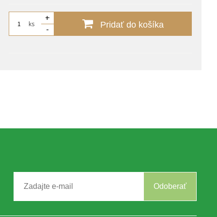
+
ks
Pridať do košíka
-
Odoberať