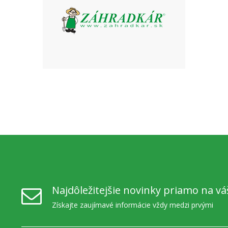
Najdôležitejšie novinky priamo na vá
Získajte zaujímavé informácie vždy medzi prvými