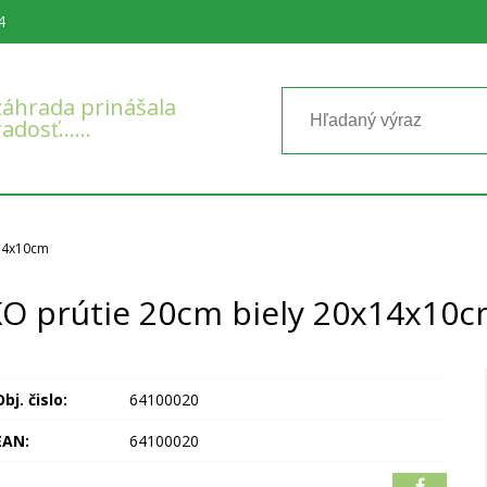
4
áhrada prinášala
radosť……
x14x10cm
O prútie 20cm biely 20x14x10
bj. čislo:
64100020
EAN:
64100020