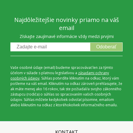
Najdôležitejšie novinky priamo na váš
email
Získajte zaujímavé informácie vždy medzi prvými
Odoberať
Vaše osobné údaje (email) budeme spracovávať len za týmto
účelom v súlade s platnou legislatívou a
zásadami ochrany
osobných údajov
. Súhlas potvrdíte kliknutím na odkaz, ktorý vám
pošleme na váš email. Kliknutím na odkaz zároveň prehlasujete, že
ak máte menej ako 16 rokov, tak ste požiadal/a svojho zákonného
zástupcu (rodiča) o súhlas so spracovaním vašich osobných
údajov. Súhlas môžete kedykoľvek odvolať písomne, emailom
alebo kliknutím na odkaz z ktoréhokoľvek informačného emailu.
KONTAKT