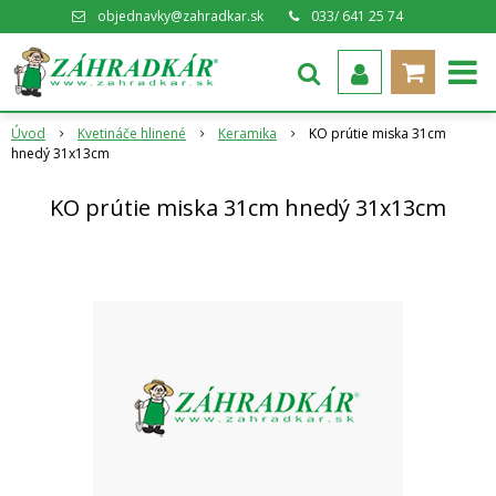
objednavky@zahradkar.sk
033/ 641 25 74
Úvod
Kvetináče hlinené
Keramika
KO prútie miska 31cm
hnedý 31x13cm
KO prútie miska 31cm hnedý 31x13cm