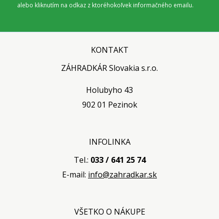
alebo kliknutím na odkaz z ktoréhokoľvek informačného emailu.
KONTAKT
ZÁHRADKÁR Slovakia s.r.o.
Holubyho 43
902 01 Pezinok
INFOLINKA
Tel.:
033 / 641 25 74
E-mail:
info@zahradkar.sk
VŠETKO O NÁKUPE