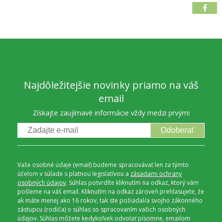
Najdôležitejšie novinky priamo na váš
email
Získajte zaujímavé informácie vždy medzi prvými
Odoberať
Vaše osobné údaje (email) budeme spracovávať len za týmto
účelom v súlade s platnou legislatívou a
zásadami ochrany
osobných údajov
. Súhlas potvrdíte kliknutím na odkaz, ktorý vám
pošleme na váš email. Kliknutím na odkaz zároveň prehlasujete, že
ak máte menej ako 16 rokov, tak ste požiadal/a svojho zákonného
zástupcu (rodiča) o súhlas so spracovaním vašich osobných
údajov. Súhlas môžete kedykoľvek odvolať písomne, emailom