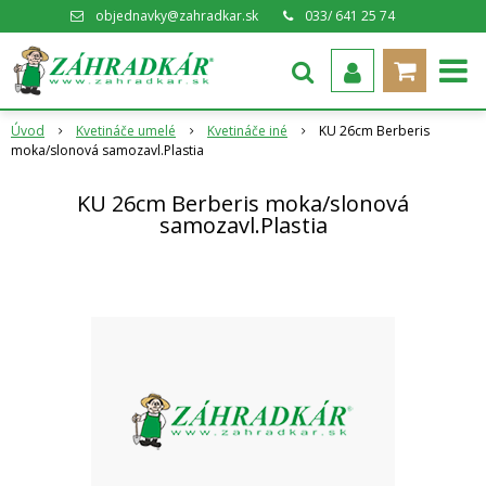
objednavky@zahradkar.sk
033/ 641 25 74
Úvod
Kvetináče umelé
Kvetináče iné
KU 26cm Berberis
moka/slonová samozavl.Plastia
KU 26cm Berberis moka/slonová
samozavl.Plastia