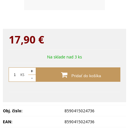
17,90
€
Na sklade nad 3 ks
+
KS
Pridať do košíka
-
Obj. čislo:
8590415024736
EAN:
8590415024736