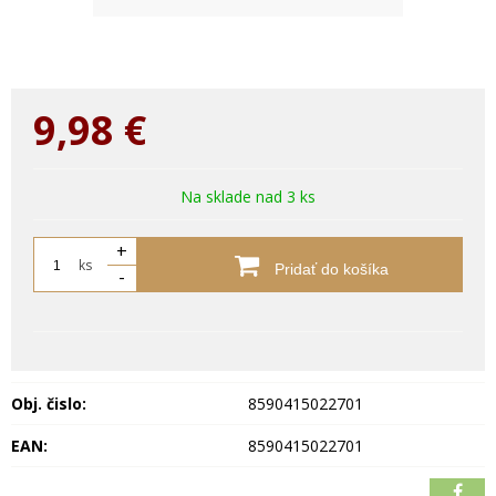
9,98
€
Na sklade nad 3 ks
+
ks
Pridať do košíka
-
Obj. čislo:
8590415022701
EAN:
8590415022701