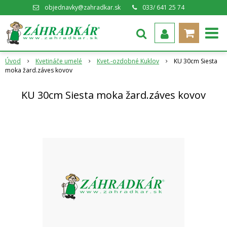
objednavky@zahradkar.sk
033/ 641 25 74
Úvod
Kvetináče umelé
Kvet.-ozdobné Kuklov
KU 30cm Siesta
moka žard.záves kovov
KU 30cm Siesta moka žard.záves kovov