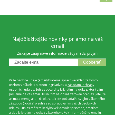
Najdôležitejšie novinky priamo na váš
email
Získajte zaujímavé informácie vždy medzi prvými
Odoberať
Vaše osobné údaje (email) budeme spracovávať len za týmto
účelom v súlade s platnou legislatívou a
zásadami ochrany
osobných údajov
. Súhlas potvrdíte kliknutím na odkaz, ktorý vám
pošleme na váš email. Kliknutím na odkaz zároveň prehlasujete, že
ak máte menej ako 16 rokov, tak ste požiadal/a svojho zákonného
zástupcu (rodiča) o súhlas so spracovaním vašich osobných
údajov. Súhlas môžete kedykoľvek odvolať písomne, emailom
alebo kliknutím na odkaz z ktoréhokoľvek informačného emailu.