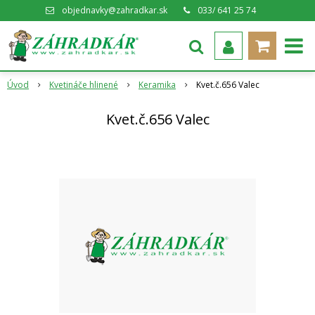
objednavky@zahradkar.sk
033/ 641 25 74
Úvod
Kvetináče hlinené
Keramika
Kvet.č.656 Valec
Kvet.č.656 Valec