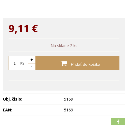
9,11
€
Na sklade 2 ks
+
KS
Pridať do košíka
-
Obj. čislo:
5169
EAN:
5169