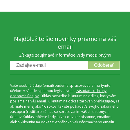
Najdôležitejšie novinky priamo na váš
email
Získajte zaujímavé informácie vždy medzi prvými
Odoberať
Vaše osobné údaje (email) budeme spracovávať len za týmto
účelom v súlade s platnou legislatívou a
zásadami ochrany
osobných údajov
. Súhlas potvrdíte kliknutím na odkaz, ktorý vám
pošleme na váš email. Kliknutím na odkaz zároveň prehlasujete, že
ak máte menej ako 16 rokov, tak ste požiadal/a svojho zákonného
zástupcu (rodiča) o súhlas so spracovaním vašich osobných
údajov. Súhlas môžete kedykoľvek odvolať písomne, emailom
alebo kliknutím na odkaz z ktoréhokoľvek informačného emailu.