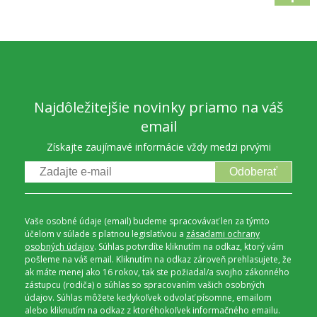
Najdôležitejšie novinky priamo na váš
email
Získajte zaujímavé informácie vždy medzi prvými
Odoberať
Vaše osobné údaje (email) budeme spracovávať len za týmto
účelom v súlade s platnou legislatívou a
zásadami ochrany
osobných údajov
. Súhlas potvrdíte kliknutím na odkaz, ktorý vám
pošleme na váš email. Kliknutím na odkaz zároveň prehlasujete, že
ak máte menej ako 16 rokov, tak ste požiadal/a svojho zákonného
zástupcu (rodiča) o súhlas so spracovaním vašich osobných
údajov. Súhlas môžete kedykoľvek odvolať písomne, emailom
alebo kliknutím na odkaz z ktoréhokoľvek informačného emailu.