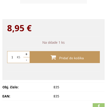
8,95
€
Na sklade 1 ks
+
KS
Pridať do košíka
-
Obj. čislo:
835
EAN:
835