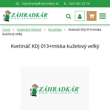
objednavky@zahradkar.sk
033/ 641 25 74
Úvod
Kvetináče hlinené
Keramika
Kvetináč KDJ 013+miska
kuželový veľký
Kvetináč KDJ 013+miska kuželový veľký