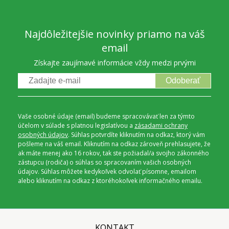
Najdôležitejšie novinky priamo na váš
email
Získajte zaujímavé informácie vždy medzi prvými
Odoberať
Vaše osobné údaje (email) budeme spracovávať len za týmto
účelom v súlade s platnou legislatívou a
zásadami ochrany
osobných údajov
. Súhlas potvrdíte kliknutím na odkaz, ktorý vám
pošleme na váš email. Kliknutím na odkaz zároveň prehlasujete, že
ak máte menej ako 16 rokov, tak ste požiadal/a svojho zákonného
zástupcu (rodiča) o súhlas so spracovaním vašich osobných
údajov. Súhlas môžete kedykoľvek odvolať písomne, emailom
alebo kliknutím na odkaz z ktoréhokoľvek informačného emailu.
KONTAKT