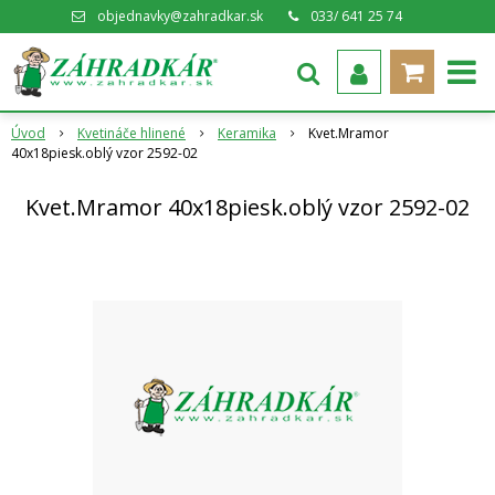
objednavky@zahradkar.sk
033/ 641 25 74
Úvod
Kvetináče hlinené
Keramika
Kvet.Mramor
40x18piesk.oblý vzor 2592-02
Kvet.Mramor 40x18piesk.oblý vzor 2592-02