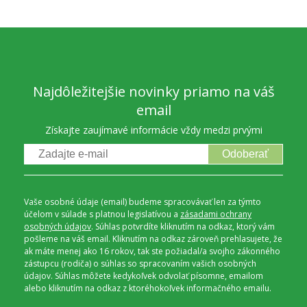
Najdôležitejšie novinky priamo na váš
email
Získajte zaujímavé informácie vždy medzi prvými
Odoberať
Vaše osobné údaje (email) budeme spracovávať len za týmto
účelom v súlade s platnou legislatívou a
zásadami ochrany
osobných údajov
. Súhlas potvrdíte kliknutím na odkaz, ktorý vám
pošleme na váš email. Kliknutím na odkaz zároveň prehlasujete, že
ak máte menej ako 16 rokov, tak ste požiadal/a svojho zákonného
zástupcu (rodiča) o súhlas so spracovaním vašich osobných
údajov. Súhlas môžete kedykoľvek odvolať písomne, emailom
alebo kliknutím na odkaz z ktoréhokoľvek informačného emailu.