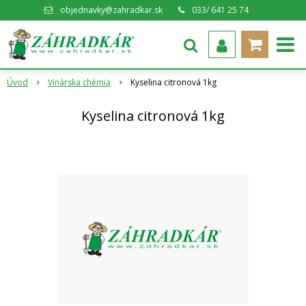
objednavky@zahradkar.sk
033/ 641 25 74
Úvod
Vinárska chémia
Kyselina citronová 1kg
Kyselina citronová 1kg