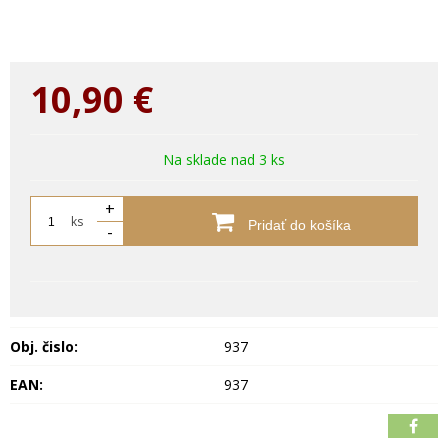
10,90
€
Na sklade nad 3 ks
+
ks
Pridať do košíka
-
Obj. čislo:
937
EAN:
937