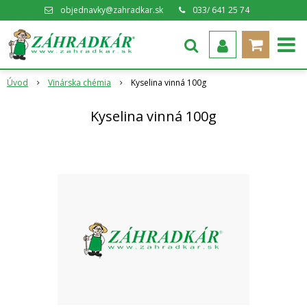
objednavky@zahradkar.sk
033/ 641 25 74
Úvod
Vinárska chémia
Kyselina vinná 100g
Kyselina vinná 100g