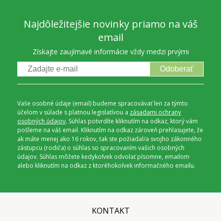
Najdôležitejšie novinky priamo na váš
email
Získajte zaujímavé informácie vždy medzi prvými
Odoberať
Vaše osobné údaje (email) budeme spracovávať len za týmto
účelom v súlade s platnou legislatívou a
zásadami ochrany
osobných údajov
. Súhlas potvrdíte kliknutím na odkaz, ktorý vám
pošleme na váš email. Kliknutím na odkaz zároveň prehlasujete, že
ak máte menej ako 16 rokov, tak ste požiadal/a svojho zákonného
zástupcu (rodiča) o súhlas so spracovaním vašich osobných
údajov. Súhlas môžete kedykoľvek odvolať písomne, emailom
alebo kliknutím na odkaz z ktoréhokoľvek informačného emailu.
KONTAKT