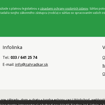
úlade s platnou legislatívou a
zásadami ochrany osobných údajov
. Súhlas pot
ožiadal/a svojho zákonného zástupcu (rodiča) o súhlas so spracovaním vašich
Infolinka
V
Tel.:
033 / 641 25 74
O
E-mail:
info@zahradkar.sk
M
O
pre záhradu, dom a chatu •
tvorba eshopu cez UNIobchod
,
webhost