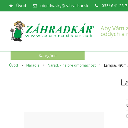
Úvod
objednavky@zahradkar.sk
033/ 641 25 7
Aby Vám z
oddych a 
Kategórie
Úvod
Náradie
Nárad. - iné pre dmomácnost
Lampáš 49cm š
L
O