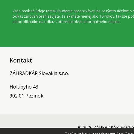
Vaše osobné údaje (email) budeme spracovávať len za týmto účelom v s
odkaz zároveň prehlasujete, že ak máte menej ako 16 rokov, tak ste p
alebo kliknutím na odkaz z ktoréhokoľvek informačného emailu.
Kontakt
ZÁHRADKÁR Slovakia s.r.o.
Holubyho 43
902 01 Pezinok
© 2026 ZÁHRADKÁR, všetko 