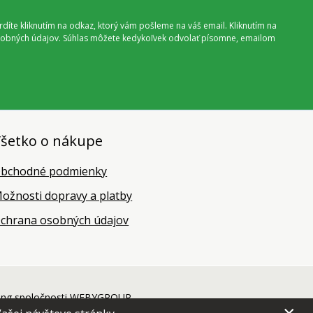
vrdíte kliknutím na odkaz, ktorý vám pošleme na váš email. Kliknutím na
 osobných údajov. Súhlas môžete kedykoľvek odvolať písomne, emailom
šetko o nákupe
bchodné podmienky
ožnosti dopravy a platby
chrana osobných údajov
ing
spoločnosti
WEBYGROUP