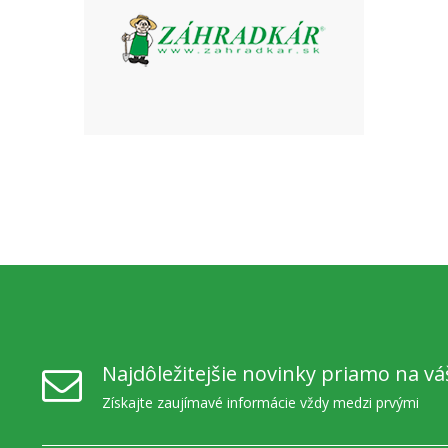
Najdôležitejšie novinky priamo na vá
Získajte zaujímavé informácie vždy medzi prvými