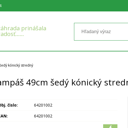
4
áhrada prinášala
radosť……
edý kónický stredný
ampáš 49cm šedý kónický stred
bj. čislo:
64201002
EAN:
64201002