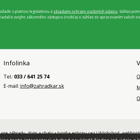
úlade s platnou legislatívou a
zásadami ochrany osobných údajov
. Súhlas pot
ožiadal/a svojho zákonného zástupcu (rodiča) o súhlas so spracovaním vašich
Infolinka
V
Tel.:
033 / 641 25 74
O
E-mail:
info@zahradkar.sk
M
O
pre záhradu, dom a chatu •
tvorba eshopu cez UNIobchod
,
webhost