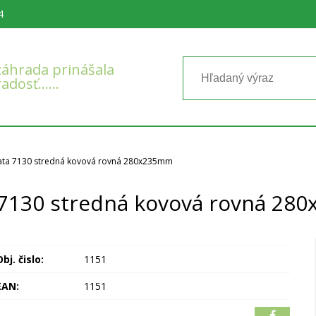
4
áhrada prinášala
radosť……
ta 7130 stredná kovová rovná 280x235mm
 7130 stredná kovová rovná 28
bj. čislo:
1151
EAN:
1151