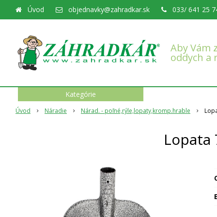
Úvod
objednavky@zahradkar.sk
033/ 641 25 7
Aby Vám z
oddych a 
Kategórie
Úvod
Náradie
Nárad. - poľné,rýle,lopaty,kromp.hrable
Lopa
Lopata
O