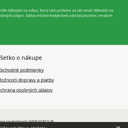
vrdíte kliknutím na odkaz, ktorý vám pošleme na váš email. Kliknutím na
 osobných údajov. Súhlas môžete kedykoľvek odvolať písomne, emailom
šetko o nákupe
bchodné podmienky
ožnosti dopravy a platby
chrana osobných údajov
ing
spoločnosti
WEBYGROUP