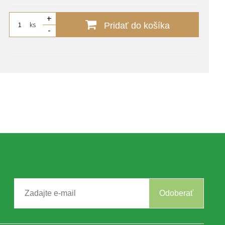
+
ks
Pridať do košíka
-
Odoberať