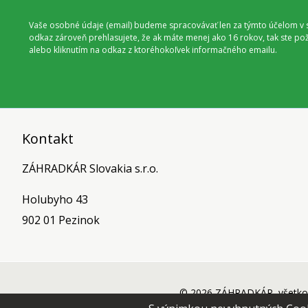
Vaše osobné údaje (email) budeme spracovávať len za týmto účelom v s
odkaz zároveň prehlasujete, že ak máte menej ako 16 rokov, tak ste p
alebo kliknutím na odkaz z ktoréhokoľvek informačného emailu.
Kontakt
ZÁHRADKÁR Slovakia s.r.o.
Holubyho 43
902 01 Pezinok
© 2026 ZÁHRADKÁR, všetko 