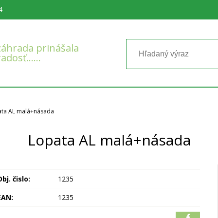
4
áhrada prinášala
radosť……
ata AL malá+násada
Lopata AL malá+násada
bj. čislo:
1235
EAN:
1235