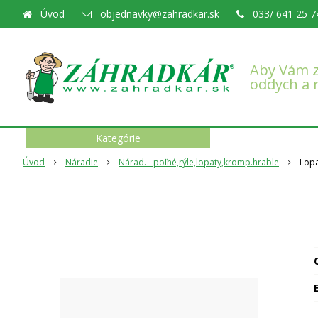
Úvod
objednavky@zahradkar.sk
033/ 641 25 7
Aby Vám z
oddych a 
Kategórie
Úvod
Náradie
Nárad. - poľné,rýle,lopaty,kromp.hrable
Lop
O