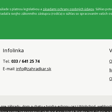
úlade s platnou legislatívou a
zásadami ochrany osobných údajov
. Súhlas pot
ožiadal/a svojho zákonného zástupcu (rodiča) o súhlas so spracovaním vašich
Infolinka
V
Tel.:
033 / 641 25 74
O
E-mail:
info@zahradkar.sk
M
O
pre záhradu, dom a chatu •
tvorba eshopu cez UNIobchod
,
webhost