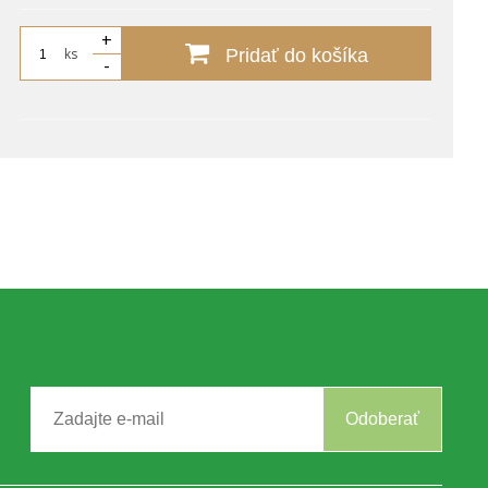
+
ks
Pridať do košíka
-
Odoberať