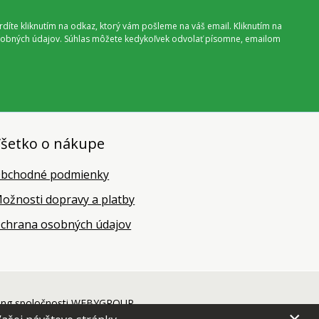
vrdíte kliknutím na odkaz, ktorý vám pošleme na váš email. Kliknutím na
 osobných údajov. Súhlas môžete kedykoľvek odvolať písomne, emailom
šetko o nákupe
bchodné podmienky
ožnosti dopravy a platby
chrana osobných údajov
ing
spoločnosti
WEBYGROUP