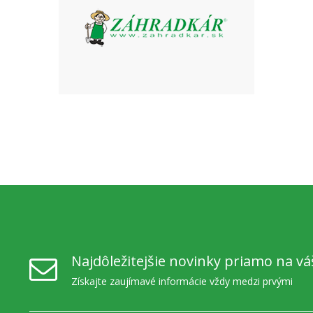
Najdôležitejšie novinky priamo na vá
Získajte zaujímavé informácie vždy medzi prvými