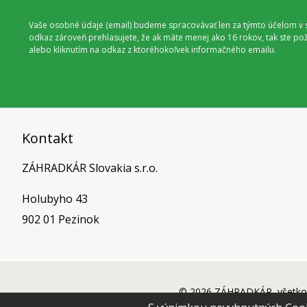
Vaše osobné údaje (email) budeme spracovávať len za týmto účelom v s
odkaz zároveň prehlasujete, že ak máte menej ako 16 rokov, tak ste p
alebo kliknutím na odkaz z ktoréhokoľvek informačného emailu.
Kontakt
ZÁHRADKÁR Slovakia s.r.o.
Holubyho 43
902 01 Pezinok
© 2026 ZÁHRADKÁR, všetko 