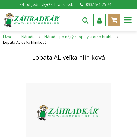
objednavky@zahradkar.sk
033/ 641 25 74
Úvod
Náradie
Nárad. - poľné,rýle,lopaty,kromp.hrable
Lopata AL veľká hliníková
Lopata AL veľká hliníková