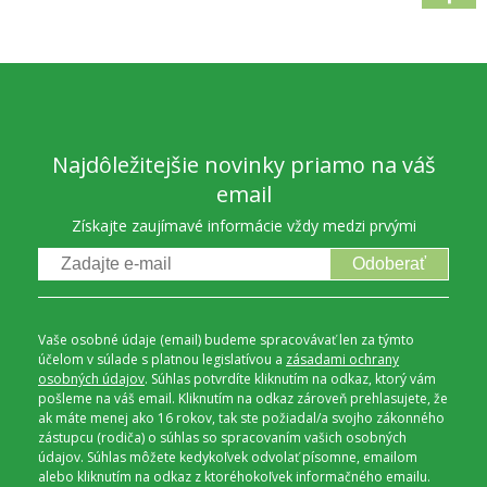
Najdôležitejšie novinky priamo na váš
email
Získajte zaujímavé informácie vždy medzi prvými
Odoberať
Vaše osobné údaje (email) budeme spracovávať len za týmto
účelom v súlade s platnou legislatívou a
zásadami ochrany
osobných údajov
. Súhlas potvrdíte kliknutím na odkaz, ktorý vám
pošleme na váš email. Kliknutím na odkaz zároveň prehlasujete, že
ak máte menej ako 16 rokov, tak ste požiadal/a svojho zákonného
zástupcu (rodiča) o súhlas so spracovaním vašich osobných
údajov. Súhlas môžete kedykoľvek odvolať písomne, emailom
alebo kliknutím na odkaz z ktoréhokoľvek informačného emailu.