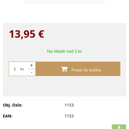
13,95
€
Na sklade nad 3 ks
+
ks
Pridať do košíka
-
Obj. čislo:
1153
EAN:
1153