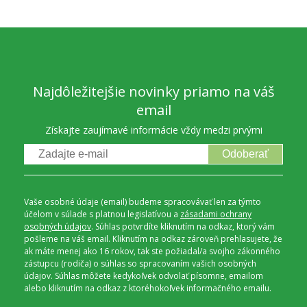
Najdôležitejšie novinky priamo na váš
email
Získajte zaujímavé informácie vždy medzi prvými
Odoberať
Vaše osobné údaje (email) budeme spracovávať len za týmto
účelom v súlade s platnou legislatívou a
zásadami ochrany
osobných údajov
. Súhlas potvrdíte kliknutím na odkaz, ktorý vám
pošleme na váš email. Kliknutím na odkaz zároveň prehlasujete, že
ak máte menej ako 16 rokov, tak ste požiadal/a svojho zákonného
zástupcu (rodiča) o súhlas so spracovaním vašich osobných
údajov. Súhlas môžete kedykoľvek odvolať písomne, emailom
alebo kliknutím na odkaz z ktoréhokoľvek informačného emailu.