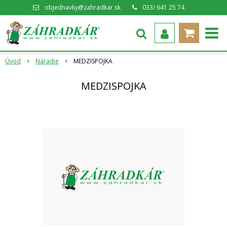
objednavky@zahradkar.sk
033/ 641 25 74
Úvod
Náradie
MEDZISPOJKA
MEDZISPOJKA