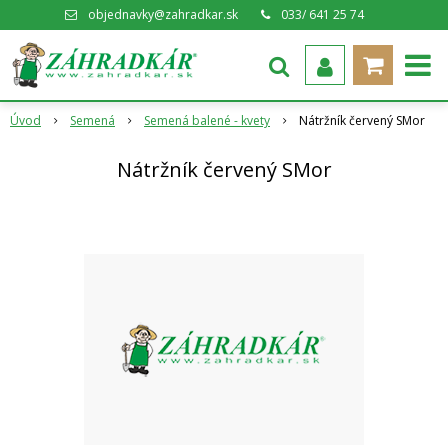
objednavky@zahradkar.sk
033/ 641 25 74
Úvod
Semená
Semená balené - kvety
Nátržník červený SMor
Nátržník červený SMor