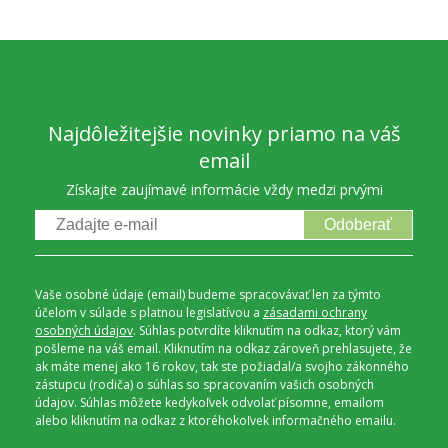
Najdôležitejšie novinky priamo na váš
email
Získajte zaujímavé informácie vždy medzi prvými
Odoberať
Vaše osobné údaje (email) budeme spracovávať len za týmto
účelom v súlade s platnou legislatívou a
zásadami ochrany
osobných údajov
. Súhlas potvrdíte kliknutím na odkaz, ktorý vám
pošleme na váš email. Kliknutím na odkaz zároveň prehlasujete, že
ak máte menej ako 16 rokov, tak ste požiadal/a svojho zákonného
zástupcu (rodiča) o súhlas so spracovaním vašich osobných
údajov. Súhlas môžete kedykoľvek odvolať písomne, emailom
alebo kliknutím na odkaz z ktoréhokoľvek informačného emailu.