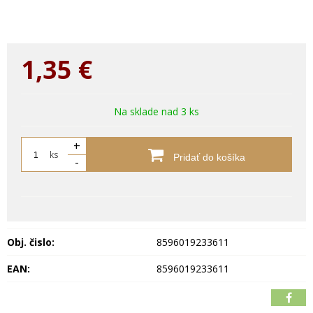
1,35
€
Na sklade nad 3 ks
+
ks
Pridať do košíka
-
Obj. čislo:
8596019233611
EAN:
8596019233611